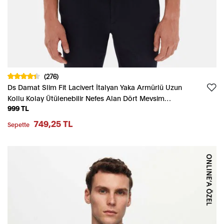
(276)
Ds Damat Slim Fit Lacivert İtalyan Yaka Armürlü Uzun
Kollu Kolay Ütülenebilir Nefes Alan Dört Mevsim
999 TL
Gömlek
749,25 TL
Sepette