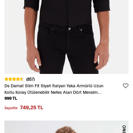
(857)
Ds Damat Slim Fit Siyah İtalyan Yaka Armürlü Uzun
Kollu Kolay Ütülenebilir Nefes Alan Dört Mevsim
999 TL
Gömlek
749,25 TL
Sepette