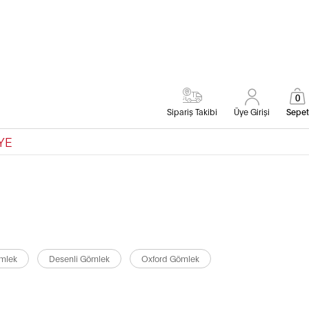
0
Sipariş Takibi
Üye Girişi
Sepet
YE
ömlek
Desenli Gömlek
Oxford Gömlek