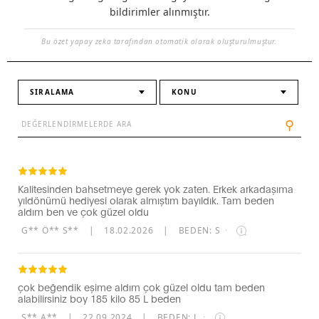
bildirimler alınmıştır.
Bu özet yapay zeka tarafından otomatik olarak oluşturulmuştur.
SIRALAMA
KONU
⚲
Kalitesinden bahsetmeye gerek yok zaten. Erkek arkadaşıma
yıldönümü hediyesi olarak almıştım bayıldık. Tam beden
aldım ben ve çok güzel oldu
G** Ö** S**
|
18.02.2026
|
BEDEN: S
·
çok beğendik eşime aldım çok güzel oldu tam beden
alabilirsiniz boy 185 kilo 85 L beden
S** A**
|
22.09.2024
|
BEDEN: L
·