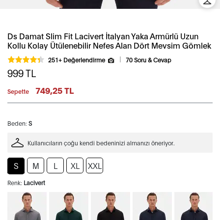
Ds Damat Slim Fit Lacivert İtalyan Yaka Armürlü Uzun
Kollu Kolay Ütülenebilir Nefes Alan Dört Mevsim Gömlek
251+ Değerlendirme
70 Soru & Cevap
999
TL
749,25 TL
Sepette
Beden:
S
Kullanıcıların çoğu kendi bedeninizi almanızı öneriyor.
S
M
L
XL
XXL
Renk:
Lacivert