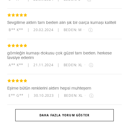
Sevgilime aldım tam beden alın şık bir oarça kumaşı kaliteli
B** K**
|
20.02.2024
|
BEDEN: M
·
gömleğin kumaşı dokusu çok güzel tam beden. herkese
tavsiye ederim
A** K**
|
21.11.2024
|
BEDEN: XL
·
Eşime bütün renklerini aldım hepsi muhteşem
E** G**
|
30.10.2023
|
BEDEN: XL
·
DAHA FAZLA YORUM GÖSTER