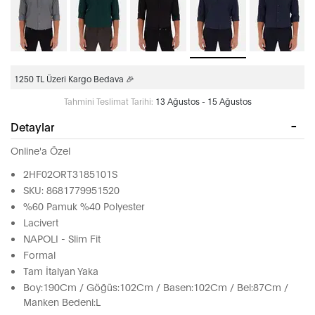
1250 TL Üzeri Kargo Bedava 🎉
Tahmini Teslimat Tarihi:
13 Ağustos - 15 Ağustos
Detaylar
Online'a Özel
2HF02ORT3185101S
SKU: 8681779951520
%60 Pamuk %40 Polyester
Lacivert
NAPOLI - Slim Fit
Formal
Tam İtalyan Yaka
Boy:190Cm / Göğüs:102Cm / Basen:102Cm / Bel:87Cm /
Manken Bedeni:L