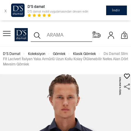
D'S damat
x
İndir
D'S damat mobil uygulamasından devam edin
0
D'S Damat
Koleksiyon
Gömlek
Klasik Gömlek
Ds Damat Slim
Fit Lacivert İtalyan Yaka Armürlü Uzun Kollu Kolay Ütülenebilir Nefes Alan Dört
Mevsim Gömlek