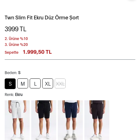
Twn Slim Fit Ekru Düz Örme Şort
3999
TL
2. Ürüne %10
3. Ürüne %20
1.999,50 TL
Sepette
Beden:
S
S
M
L
XL
XXL
Renk:
Ekru