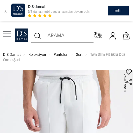
D'S damat
x
İndir
D'S damat mobil uygulamasından devam edin
0
D'S Damat
Koleksiyon
Pantolon
Şort
Twn Slim Fit Ekru Düz
Örme Şort