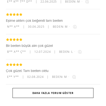
E** K** T** D**
|
22.06.2025
|
BEDEN: M
·
Eşime aldım çok beğendi tam beden
N** A**
|
30.06.2025
|
BEDEN: M
·
Bir beden büyük alın çok güzel
B** A** Ç**
|
12.07.2024
|
BEDEN: L
·
Çok güzel. Tam beden oldu
E** Y**
|
02.08.2024
|
BEDEN: M
·
DAHA FAZLA YORUM GÖSTER