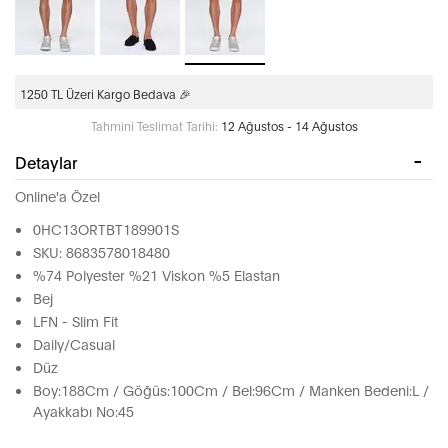
1250 TL Üzeri Kargo Bedava 🎉
Tahmini Teslimat Tarihi:
12 Ağustos - 14 Ağustos
Detaylar
Online'a Özel
0HC13ORTBT189901S
SKU: 8683578018480
%74 Polyester %21 Viskon %5 Elastan
Bej
LFN - Slim Fit
Daily/Casual
Düz
Boy:188Cm / Göğüs:100Cm / Bel:96Cm / Manken Bedeni:L /
Ayakkabı No:45