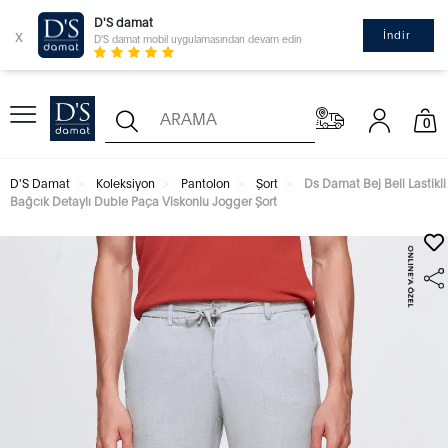
D'S damat
x
İndir
D'S damat mobil uygulamasından devam edin
0
D'S Damat
Koleksiyon
Pantolon
Şort
Ds Damat Bej Beli Lastikli
Bağcık Detaylı Duble Paça Viskonlu Jogger Şort