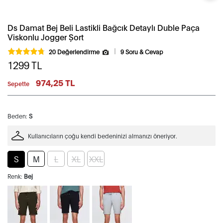
Ds Damat Bej Beli Lastikli Bağcık Detaylı Duble Paça
Viskonlu Jogger Şort
20 Değerlendirme
9 Soru & Cevap
1299
TL
974,25 TL
Sepette
Beden:
S
Kullanıcıların çoğu kendi bedeninizi almanızı öneriyor.
S
M
L
XL
XXL
Renk:
Bej