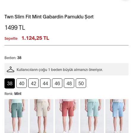
Twn Slim Fit Mint Gabardin Pamuklu Şort
1499
TL
1.124,25 TL
Sepette
Beden:
38
Kullanıcıların çoğu 1 beden büyük almanızı öneriyor.
38
40
42
44
46
48
50
Renk:
Mint