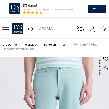
D'S damat
x
İndir
D'S damat mobil uygulamasından devam edin
0
D'S Damat
Koleksiyon
Pantolon
Şort
Twn Slim Fit Mint
Gabardin Pamuklu Şort