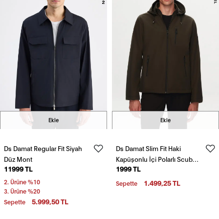
Ekle
Ekle
Ds Damat Regular Fit Siyah
Ds Damat Slim Fit Haki
Düz Mont
Kapüşonlu İçi Polarlı Scuba
11999 TL
1999 TL
Mont
2. Ürüne %10
1.499,25 TL
Sepette
3. Ürüne %20
5.999,50 TL
Sepette