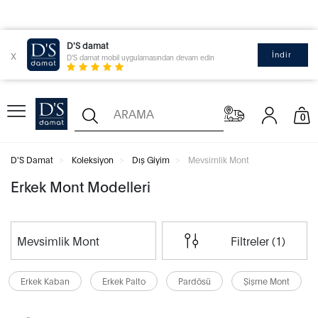
D'S damat
x
İndir
D'S damat mobil uygulamasından devam edin
0
D'S Damat
Koleksiyon
Dış Giyim
Mevsimlik Mont
Erkek Mont Modelleri
Mevsimlik Mont
Filtreler (1)
Erkek Kaban
Erkek Palto
Pardösü
Şişme Mont