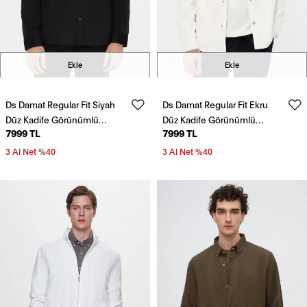
Ekle
Ekle
Ds Damat Regular Fit Siyah
Ds Damat Regular Fit Ekru
Düz Kadife Görünümlü
Düz Kadife Görünümlü
7999 TL
7999 TL
Gömlek Mont
Gömlek Mont
3 Al Net %40
3 Al Net %40