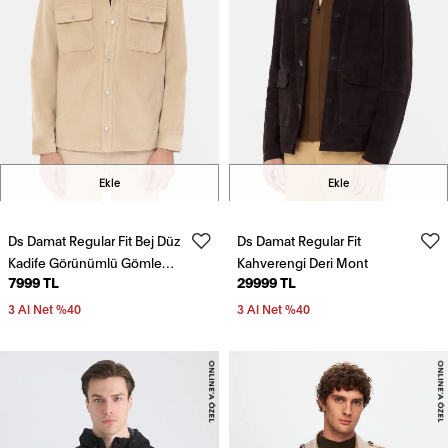
Ekle
Ekle
Ds Damat Regular Fit Bej Düz
Ds Damat Regular Fit
Kadife Görünümlü Gömlek
Kahverengi Deri Mont
7999 TL
29999 TL
Mont
3 Al Net %40
3 Al Net %40