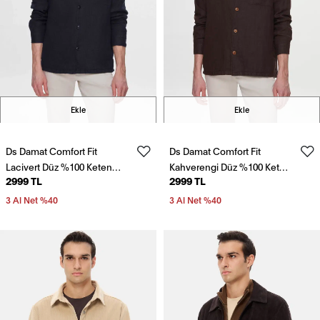
Ekle
Ekle
Ds Damat Comfort Fit
Ds Damat Comfort Fit
Lacivert Düz %100 Keten
Kahverengi Düz %100 Keten
2999 TL
2999 TL
Gömlek Ceket
Gömlek Ceket
3 Al Net %40
3 Al Net %40