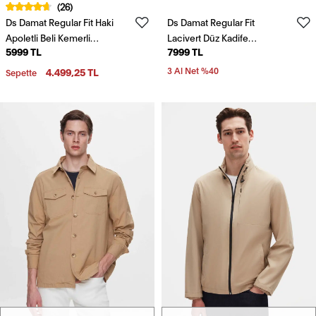
(26)
Ds Damat Regular Fit Haki
Ds Damat Regular Fit
Apoletli Beli Kemerli
Lacivert Düz Kadife
5999 TL
7999 TL
Pardösü/Trenckot
Görünümlü Gömlek Mont
4.499,25 TL
3 Al Net %40
Sepette