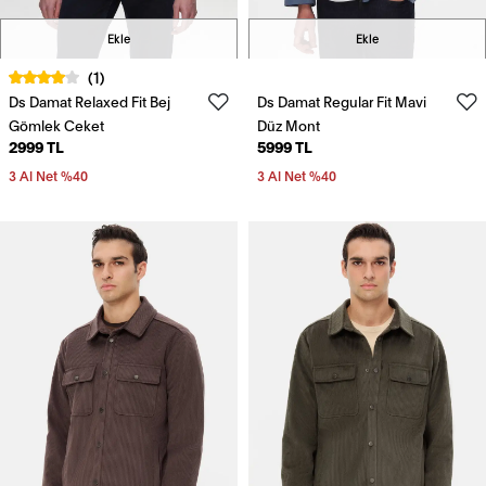
Ekle
Ekle
(1)
Ds Damat Relaxed Fit Bej
Ds Damat Regular Fit Mavi
Gömlek Ceket
Düz Mont
2999 TL
5999 TL
3 Al Net %40
3 Al Net %40