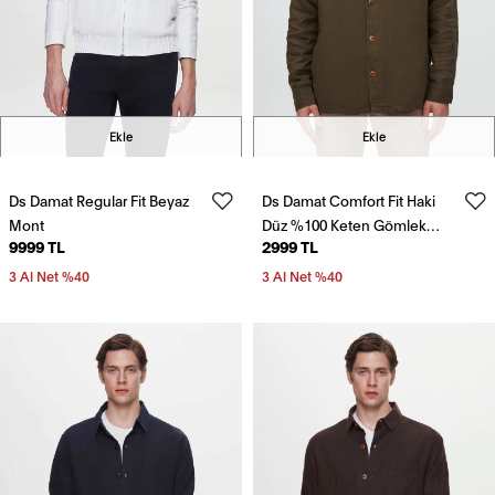
Ekle
Ekle
Ds Damat Regular Fit Beyaz
Ds Damat Comfort Fit Haki
Mont
Düz %100 Keten Gömlek
9999 TL
2999 TL
Ceket
3 Al Net %40
3 Al Net %40