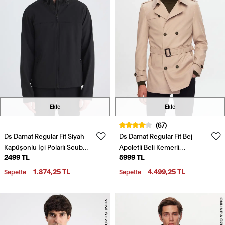
Ekle
Ekle
(67)
Ds Damat Regular Fit Siyah
Ds Damat Regular Fit Bej
Kapüşonlu İçi Polarlı Scuba
Apoletli Beli Kemerli
2499 TL
5999 TL
Mont
Pardösü/Trenckot
1.874,25 TL
4.499,25 TL
Sepette
Sepette