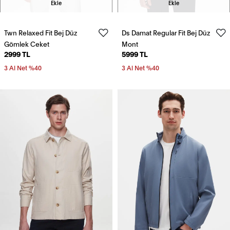
Ekle
Ekle
Twn Relaxed Fit Bej Düz
Ds Damat Regular Fit Bej Düz
Gömlek Ceket
Mont
2999 TL
5999 TL
3 Al Net %40
3 Al Net %40