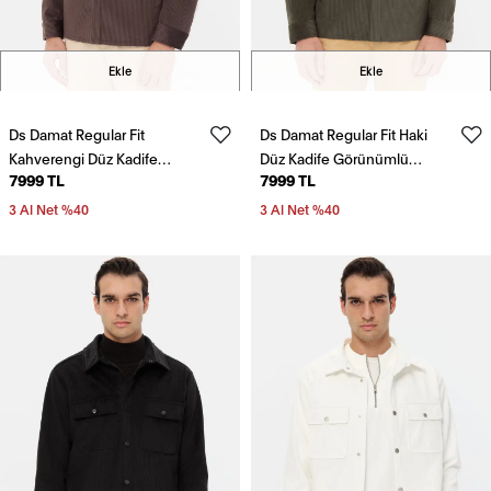
Ekle
Ekle
Ds Damat Regular Fit
Ds Damat Regular Fit Haki
Kahverengi Düz Kadife
Düz Kadife Görünümlü
7999 TL
7999 TL
Görünümlü Gömlek Mont
Gömlek Mont
3 Al Net %40
3 Al Net %40