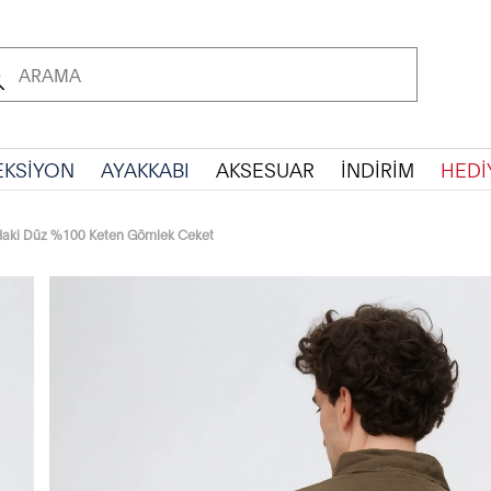
EKSİYON
AYAKKABI
AKSESUAR
İNDİRİM
HEDİ
Haki Düz %100 Keten Gömlek Ceket