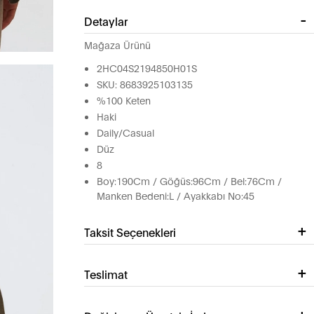
Detaylar
Mağaza Ürünü
2HC04S2194850H01S
SKU: 8683925103135
%100 Keten
Haki
Daily/Casual
Düz
8
Boy:190Cm / Göğüs:96Cm / Bel:76Cm /
Manken Bedeni:L / Ayakkabı No:45
Taksit Seçenekleri
Teslimat