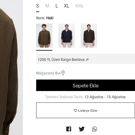
S
M
L
XL
XXL
Renk:
Haki
1250 TL Üzeri Kargo Bedava 🎉
Mağazada Bul
Sepete Ekle
Tahmini Teslimat Tarihi:
13 Ağustos - 15 Ağustos
Listeye Ekle