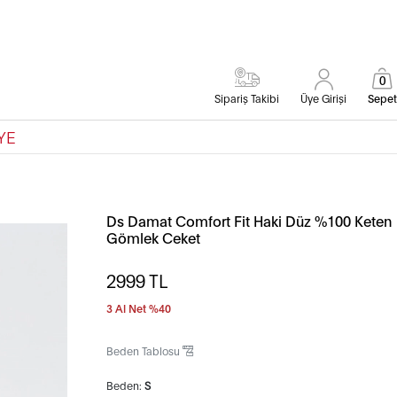
0
Sipariş Takibi
Üye Girişi
Sepet
YE
Ds Damat Comfort Fit Haki Düz %100 Keten
Gömlek Ceket
2999
TL
3 Al Net %40
Beden Tablosu
Beden:
S