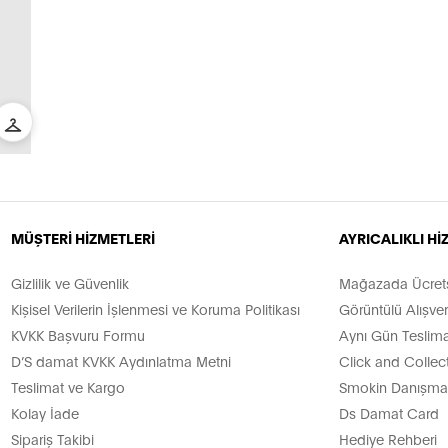
MÜŞTERİ HİZMETLERİ
AYRICALIKLI H
Gizlilik ve Güvenlik
Mağazada Ücretsi
Kişisel Verilerin İşlenmesi ve Koruma Politikası
Görüntülü Alışver
KVKK Başvuru Formu
Aynı Gün Teslima
D’S damat KVKK Aydınlatma Metni
Click and Collec
Teslimat ve Kargo
Smokin Danışman
Kolay İade
Ds Damat Card
Sipariş Takibi
Hediye Rehberi