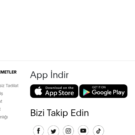
App İndir
İZMETLER
z Tadilat
iş
t
t
Bizi Takip Edin
lığı