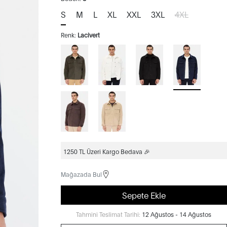
S
M
L
XL
XXL
3XL
4XL
Renk:
Lacivert
1250 TL Üzeri Kargo Bedava 🎉
Mağazada Bul
Sepete Ekle
Tahmini Teslimat Tarihi:
12 Ağustos - 14 Ağustos