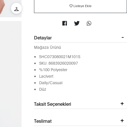
Listeye Ekle
Detaylar
Mağaza Ürünü
5HC073080021M101S
SKU: 8683926020097
%100 Polyester
Lacivert
Daily/Casual
Düz
Taksit Seçenekleri
Teslimat