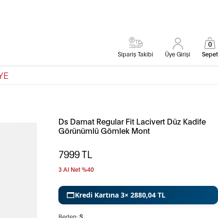
0
Sipariş Takibi
Üye Girişi
Sepet
YE
Ds Damat Regular Fit Lacivert Düz Kadife
Görünümlü Gömlek Mont
7999
TL
3 Al Net %40
Kredi Kartına 3× 2880,04 TL
Beden:
S