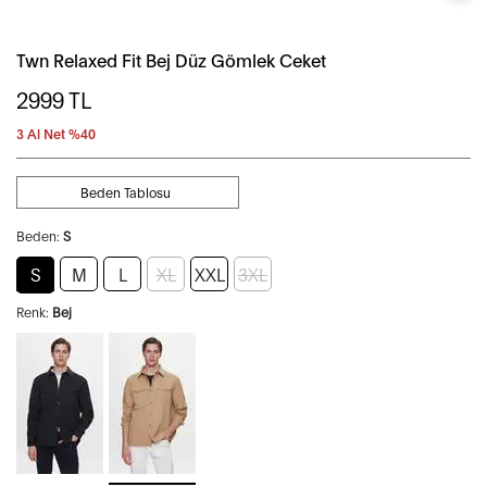
Twn Relaxed Fit Bej Düz Gömlek Ceket
2999
TL
3 Al Net %40
Beden Tablosu
Beden:
S
S
M
L
XL
XXL
3XL
Renk:
Bej