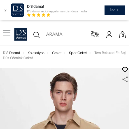
D'S damat
x
İndir
D'S damat mobil uygulamasından devam edin
0
D'S Damat
Koleksiyon
Ceket
Spor Ceket
Twn Relaxed Fit Bej
Düz Gömlek Ceket