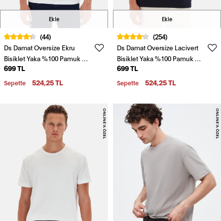
Ekle
Ekle
(44)
(254)
Ds Damat Oversize Ekru
Ds Damat Oversize Lacivert
Bisiklet Yaka %100 Pamuk T-
Bisiklet Yaka %100 Pamuk T-
699 TL
699 TL
Shirt
Shirt
524,25 TL
524,25 TL
Sepette
Sepette