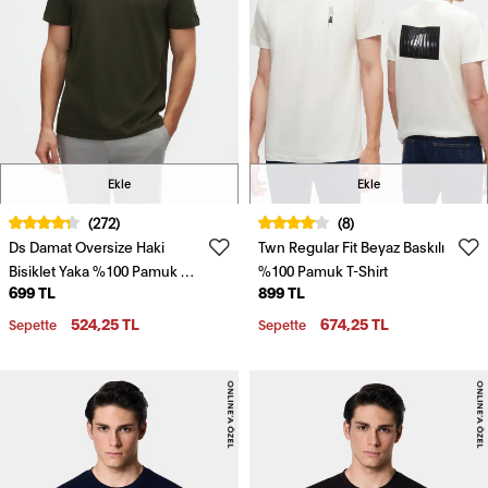
Ekle
Ekle
(272)
(8)
Ds Damat Oversize Haki
Twn Regular Fit Beyaz Baskılı
Bisiklet Yaka %100 Pamuk T-
%100 Pamuk T-Shirt
699 TL
899 TL
Shirt
524,25 TL
674,25 TL
Sepette
Sepette