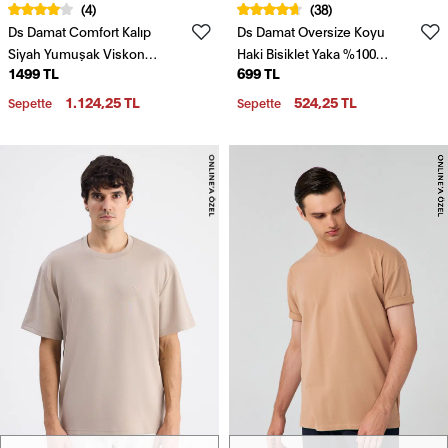
(4)
(38)
Ds Damat Comfort Kalıp
Ds Damat Oversize Koyu
Siyah Yumuşak Viskon
Haki Bisiklet Yaka %100
1499 TL
699 TL
Karışımlı Rahat Bisiklet Yaka
Pamuk T-Shirt
Tişört
1.124,25 TL
524,25 TL
Sepette
Sepette