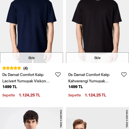
Ekle
Ekle
(4)
Ds Damat Comfort Kalıp
Ds Damat Comfort Kalıp
Lacivert Yumuşak Viskon
Kahverengi Yumuşak
1499 TL
1499 TL
Karışımlı Rahat Bisiklet Yaka
Viskon Karışımlı Rahat
Tişört
Bisiklet Yaka Tişört
1.124,25 TL
1.124,25 TL
Sepette
Sepette