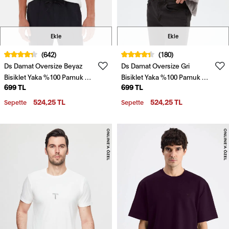
Ekle
Ekle
(642)
(180)
Ds Damat Oversize Beyaz
Ds Damat Oversize Gri
Bisiklet Yaka %100 Pamuk T-
Bisiklet Yaka %100 Pamuk T-
699 TL
699 TL
Shirt
Shirt
524,25 TL
524,25 TL
Sepette
Sepette