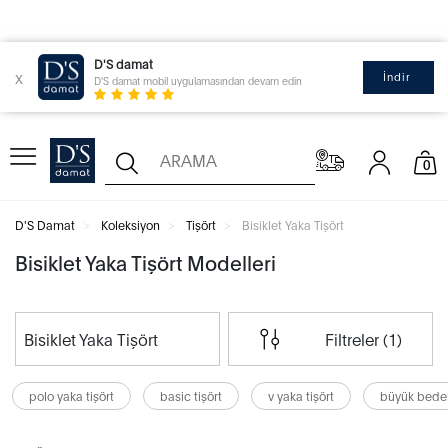
D'S damat
x
İndir
D'S damat mobil uygulamasından devam edin
0
D'S Damat
Koleksiyon
Tişört
Bisiklet Yaka Tişört
Bisiklet Yaka Tişört Modelleri
Bisiklet Yaka Tişört
Filtreler (1)
polo yaka tişört
basic tişört
v yaka tişört
büyük beden