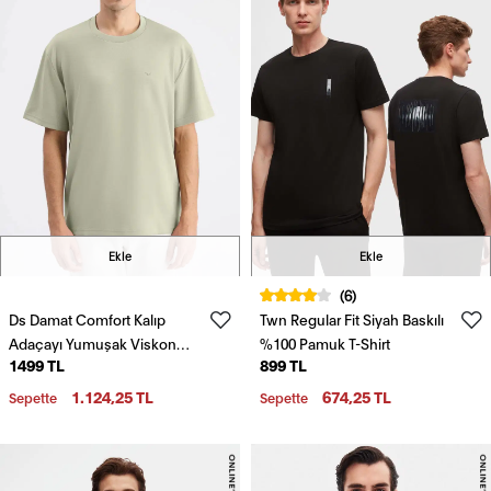
Ekle
Ekle
(6)
Ds Damat Comfort Kalıp
Twn Regular Fit Siyah Baskılı
Adaçayı Yumuşak Viskon
%100 Pamuk T-Shirt
1499 TL
899 TL
Karışımlı Rahat Bisiklet Yaka
Tişört
1.124,25 TL
674,25 TL
Sepette
Sepette