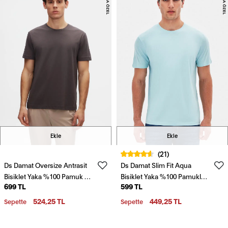
Ekle
Ekle
(21)
Ds Damat Oversize Antrasit
Ds Damat Slim Fit Aqua
Bisiklet Yaka %100 Pamuk T-
Bisiklet Yaka %100 Pamuklu
699 TL
599 TL
Shirt
Nefes Alabilen T-Shirt
524,25 TL
449,25 TL
Sepette
Sepette