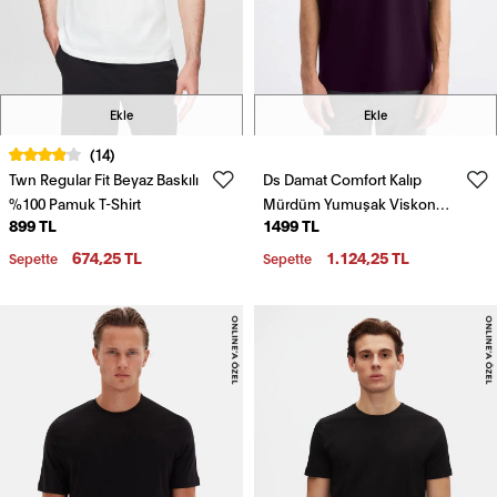
Ekle
Ekle
(14)
Twn Regular Fit Beyaz Baskılı
Ds Damat Comfort Kalıp
%100 Pamuk T-Shirt
Mürdüm Yumuşak Viskon
899 TL
1499 TL
Karışımlı Rahat Bisiklet Yaka
Tişört
674,25 TL
1.124,25 TL
Sepette
Sepette