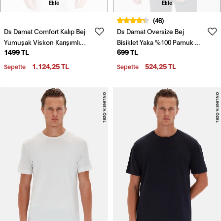
Ekle
Ekle
(46)
Ds Damat Comfort Kalıp Bej
Ds Damat Oversize Bej
Yumuşak Viskon Karışımlı
Bisiklet Yaka %100 Pamuk T-
1499 TL
699 TL
Rahat Bisiklet Yaka Tişört
Shirt
1.124,25 TL
524,25 TL
Sepette
Sepette