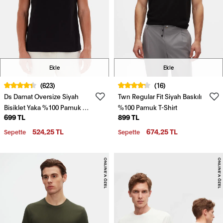
Ekle
Ekle
(623)
(16)
Ds Damat Oversize Siyah
Twn Regular Fit Siyah Baskılı
Bisiklet Yaka %100 Pamuk T-
%100 Pamuk T-Shirt
699 TL
899 TL
Shirt
524,25 TL
674,25 TL
Sepette
Sepette