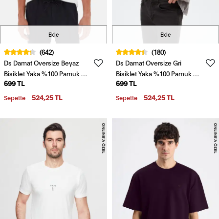
Ekle
Ekle
(642)
(180)
Ds Damat Oversize Beyaz
Ds Damat Oversize Gri
Bisiklet Yaka %100 Pamuk T-
Bisiklet Yaka %100 Pamuk T-
699 TL
699 TL
Shirt
Shirt
524,25 TL
524,25 TL
Sepette
Sepette