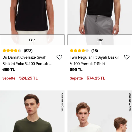
Ekle
Ekle
(623)
(16)
Ds Damat Oversize Siyah
Twn Regular Fit Siyah Baskılı
Bisiklet Yaka %100 Pamuk T-
%100 Pamuk T-Shirt
699 TL
899 TL
Shirt
524,25 TL
674,25 TL
Sepette
Sepette