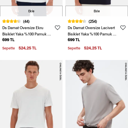
Ekle
Ekle
(44)
(254)
Ds Damat Oversize Ekru
Ds Damat Oversize Lacivert
Bisiklet Yaka %100 Pamuk T-
Bisiklet Yaka %100 Pamuk T-
699 TL
699 TL
Shirt
Shirt
524,25 TL
524,25 TL
Sepette
Sepette