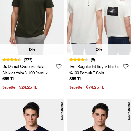
Ekle
Ekle
(272)
(8)
Ds Damat Oversize Haki
Twn Regular Fit Beyaz Baskılı
Bisiklet Yaka %100 Pamuk T-
%100 Pamuk T-Shirt
699 TL
899 TL
Shirt
524,25 TL
674,25 TL
Sepette
Sepette