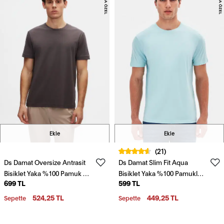
Ekle
Ekle
(21)
Ds Damat Oversize Antrasit
Ds Damat Slim Fit Aqua
Bisiklet Yaka %100 Pamuk T-
Bisiklet Yaka %100 Pamuklu
699 TL
599 TL
Shirt
Nefes Alabilen T-Shirt
524,25 TL
449,25 TL
Sepette
Sepette