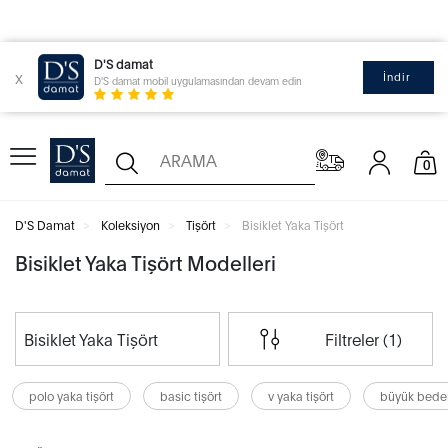
D'S damat
x
İndir
D'S damat mobil uygulamasından devam edin
0
D'S Damat
Koleksiyon
Tişört
Bisiklet Yaka Tişört
Bisiklet Yaka Tişört Modelleri
Bisiklet Yaka Tişört
Filtreler (1)
polo yaka tişört
basic tişört
v yaka tişört
büyük beden