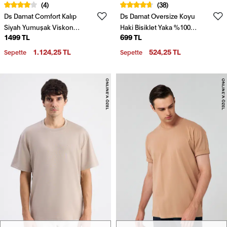
(4)
(38)
Ds Damat Comfort Kalıp
Ds Damat Oversize Koyu
Siyah Yumuşak Viskon
Haki Bisiklet Yaka %100
1499 TL
699 TL
Karışımlı Rahat Bisiklet Yaka
Pamuk T-Shirt
Tişört
1.124,25 TL
524,25 TL
Sepette
Sepette