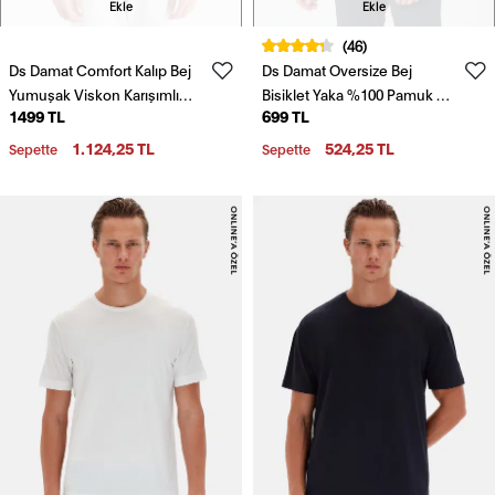
Ekle
Ekle
(46)
Ds Damat Comfort Kalıp Bej
Ds Damat Oversize Bej
Yumuşak Viskon Karışımlı
Bisiklet Yaka %100 Pamuk T-
1499 TL
699 TL
Rahat Bisiklet Yaka Tişört
Shirt
1.124,25 TL
524,25 TL
Sepette
Sepette