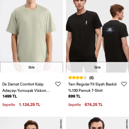
Ekle
Ekle
(6)
Ds Damat Comfort Kalıp
Twn Regular Fit Siyah Baskılı
Adaçayı Yumuşak Viskon
%100 Pamuk T-Shirt
1499 TL
899 TL
Karışımlı Rahat Bisiklet Yaka
Tişört
1.124,25 TL
674,25 TL
Sepette
Sepette