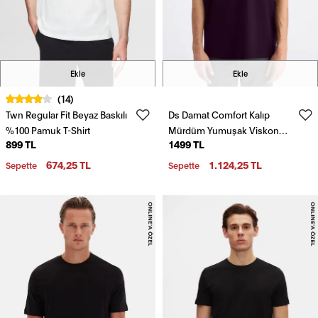
Ekle
Ekle
(14)
Twn Regular Fit Beyaz Baskılı
Ds Damat Comfort Kalıp
%100 Pamuk T-Shirt
Mürdüm Yumuşak Viskon
899 TL
1499 TL
Karışımlı Rahat Bisiklet Yaka
Tişört
674,25 TL
1.124,25 TL
Sepette
Sepette