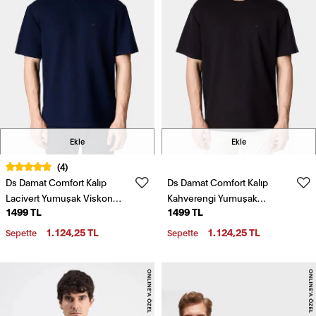
Ekle
Ekle
(4)
Ds Damat Comfort Kalıp
Ds Damat Comfort Kalıp
Lacivert Yumuşak Viskon
Kahverengi Yumuşak
1499 TL
1499 TL
Karışımlı Rahat Bisiklet Yaka
Viskon Karışımlı Rahat
Tişört
Bisiklet Yaka Tişört
1.124,25 TL
1.124,25 TL
Sepette
Sepette