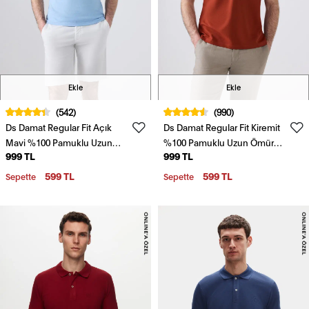
Ekle
Ekle
(542)
(990)
Ds Damat Regular Fit Açık
Ds Damat Regular Fit Kiremit
Mavi %100 Pamuklu Uzun
%100 Pamuklu Uzun Ömürlü
999 TL
999 TL
Ömürlü Kıvrılmaz Polo Yaka
Kıvrılmaz Polo Yaka Nakışlı T-
Nakışlı T-Shirt
Shirt
599 TL
599 TL
Sepette
Sepette