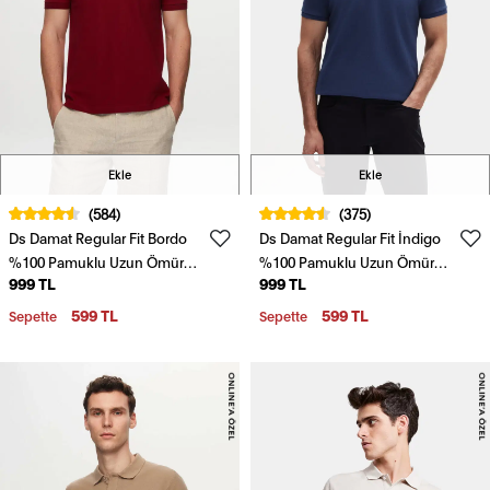
Ekle
Ekle
(584)
(375)
Ds Damat Regular Fit Bordo
Ds Damat Regular Fit İndigo
%100 Pamuklu Uzun Ömürlü
%100 Pamuklu Uzun Ömürlü
999 TL
999 TL
Kıvrılmaz Polo Yaka Nakışlı T-
Kıvrılmaz Polo Yaka Nakışlı T-
Shirt
Shirt
599 TL
599 TL
Sepette
Sepette