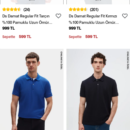
(24)
(201)
Ds Damat Regular Fit Tarçın
Ds Damat Regular Fit Kırmızı
%100 Pamuklu Uzun Ömürlü
%100 Pamuklu Uzun Ömürlü
999 TL
999 TL
Kıvrılmaz Polo Yaka Nakışlı T-
Kıvrılmaz Polo Yaka Nakışlı T-
Shirt
Shirt
599 TL
599 TL
Sepette
Sepette