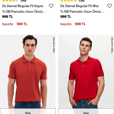
Ds Damat Regular Fit Kayısı
Ds Damat Regular Fit Mor
%100 Pamuklu Uzun Ömürlü
%100 Pamuklu Uzun Ömürlü
999 TL
999 TL
Kıvrılmaz Polo Yaka Nakışlı T-
Kıvrılmaz Polo Yaka Nakışlı T-
Shirt
Shirt
599 TL
599 TL
Sepette
Sepette
Ekle
Ekle