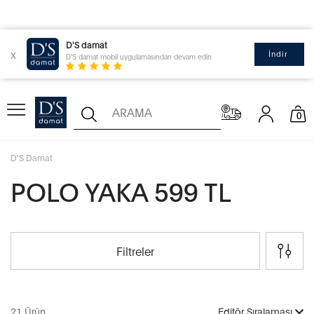
D'S damat
x
İndir
D'S damat mobil uygulamasından devam edin
0
D'S Damat
POLO YAKA 599 TL
Filtreler
21 Ürün
Editör Sıralaması