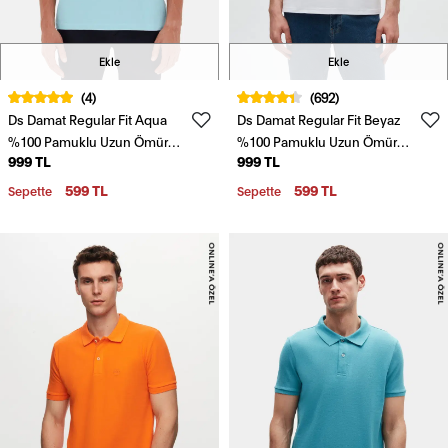
Ekle
Ekle
(4)
(692)
Ds Damat Regular Fit Aqua
Ds Damat Regular Fit Beyaz
%100 Pamuklu Uzun Ömürlü
%100 Pamuklu Uzun Ömürlü
999 TL
999 TL
Kıvrılmaz Polo Yaka Nakışlı T-
Kıvrılmaz Polo Yaka Nakışlı T-
Shirt
Shirt
599 TL
599 TL
Sepette
Sepette