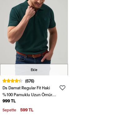
Ekle
(676)
Ds Damat Regular Fit Haki
%100 Pamuklu Uzun Ömürlü
999 TL
Kıvrılmaz Polo Yaka Nakışlı T-
Shirt
599 TL
Sepette