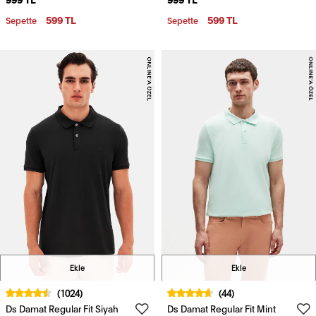
Ömürlü Kıvrılmaz Polo Yaka
Ömürlü Kıvrılmaz Polo Yaka
Nakışlı T-Shirt
Nakışlı T-Shirt
599 TL
599 TL
Sepette
Sepette
Ekle
Ekle
(1024)
(44)
Ds Damat Regular Fit Siyah
Ds Damat Regular Fit Mint