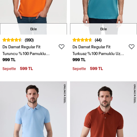
Ekle
Ekle
(990)
(44)
Ds Damat Regular Fit
Ds Damat Regular Fit
Turuncu %100 Pamuklu
Turkuaz %100 Pamuklu Uzun
999 TL
999 TL
Uzun Ömürlü Kıvrılmaz Polo
Ömürlü Kıvrılmaz Polo Yaka
Yaka Nakışlı T-Shirt
Nakışlı T-Shirt
599 TL
599 TL
Sepette
Sepette