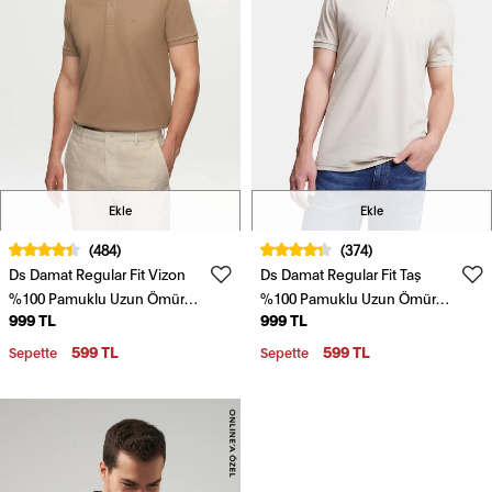
Ekle
Ekle
(484)
(374)
Ds Damat Regular Fit Vizon
Ds Damat Regular Fit Taş
%100 Pamuklu Uzun Ömürlü
%100 Pamuklu Uzun Ömürlü
999 TL
999 TL
Kıvrılmaz Polo Yaka Nakışlı T-
Kıvrılmaz Polo Yaka Nakışlı T-
Shirt
Shirt
599 TL
599 TL
Sepette
Sepette