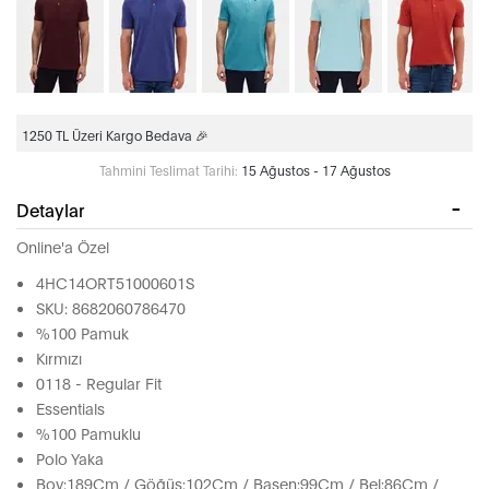
1250 TL Üzeri Kargo Bedava 🎉
Tahmini Teslimat Tarihi:
15 Ağustos - 17 Ağustos
Detaylar
Online'a Özel
4HC14ORT51000601S
SKU: 8682060786470
%100 Pamuk
Kırmızı
0118 - Regular Fit
Essentials
%100 Pamuklu
Polo Yaka
Boy:189Cm / Göğüs:102Cm / Basen:99Cm / Bel:86Cm /