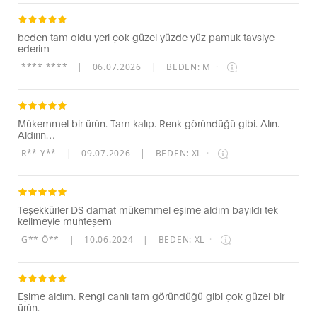
beden tam oldu yeri çok güzel yüzde yüz pamuk tavsiye
ederim
**** ****
|
06.07.2026
|
BEDEN: M
·
Mükemmel bir ürün. Tam kalıp. Renk göründüğü gibi. Alın.
Aldırın…
R** Y**
|
09.07.2026
|
BEDEN: XL
·
Teşekkürler DS damat mükemmel eşime aldım bayıldı tek
kelimeyle muhteşem
G** Ö**
|
10.06.2024
|
BEDEN: XL
·
Eşime aldım. Rengi canlı tam göründüğü gibi çok güzel bir
ürün.