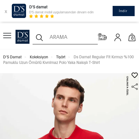
D'S damat
x
İndir
D'S damat mobil uygulamasından devam edin
0
D'S Damat
Koleksiyon
Tişört
Ds Damat Regular Fit Kırmızı %100
Pamuklu Uzun Ömürlü Kıvrılmaz Polo Yaka Nakışlı T-Shirt