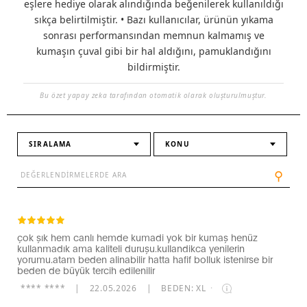
eşlere hediye olarak alındığında beğenilerek kullanıldığı
sıkça belirtilmiştir. • Bazı kullanıcılar, ürünün yıkama
sonrası performansından memnun kalmamış ve
kumaşın çuval gibi bir hal aldığını, pamuklandığını
bildirmiştir.
Bu özet yapay zeka tarafından otomatik olarak oluşturulmuştur.
SIRALAMA
KONU
⚲
çok şık hem canlı hemde kumadi yok bir kumaş henüz
kullanmadık ama kaliteli duruşu.kullandikca yenilerin
yorumu.atam beden alinabilir hatta hafif bolluk istenirse bir
beden de büyük tercih edilenilir
**** ****
|
22.05.2026
|
BEDEN: XL
·