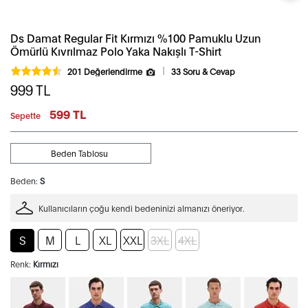
Ds Damat Regular Fit Kırmızı %100 Pamuklu Uzun
Ömürlü Kıvrılmaz Polo Yaka Nakışlı T-Shirt
201 Değerlendirme
33 Soru & Cevap
999
TL
599 TL
Sepette
Beden Tablosu
Beden:
S
Kullanıcıların çoğu kendi bedeninizi almanızı öneriyor.
S
M
L
XL
XXL
3XL
4XL
Renk:
Kırmızı