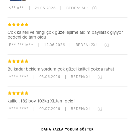
S** K**
|
21.05.2026
|
BEDEN: M
·
Çok kaliteli ve rengi çok güzel eşime aldım bayılarak giyiyor
bedeni de tam oldu
B** F** M**
|
12.06.2026
|
BEDEN: 2XL
·
Bu kadar beklemiyordum çok güzel kaliteli çokda rahat
**** ****
|
03.06.2026
|
BEDEN: XL
·
kaliteli.182.boy 103kg XL.tam geldi
**** ****
|
09.07.2026
|
BEDEN: XL
·
DAHA FAZLA YORUM GÖSTER