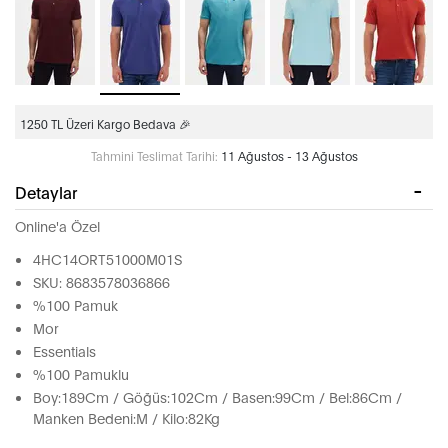
1250 TL Üzeri Kargo Bedava 🎉
Tahmini Teslimat Tarihi:
11 Ağustos - 13 Ağustos
Detaylar
Online'a Özel
4HC14ORT51000M01S
SKU: 8683578036866
%100 Pamuk
Mor
Essentials
%100 Pamuklu
Boy:189Cm / Göğüs:102Cm / Basen:99Cm / Bel:86Cm /
Manken Bedeni:M / Kilo:82Kg