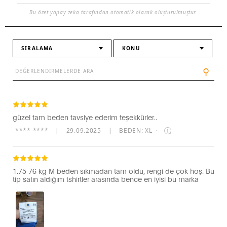
Bu özet yapay zeka tarafından otomatik olarak oluşturulmuştur.
SIRALAMA
KONU
⚲
güzel tam beden tavsiye ederim teşekkürler..
**** ****
|
29.09.2025
|
BEDEN: XL
·
1.75 76 kg M beden sıkmadan tam oldu, rengi de çok hoş. Bu
tip satın aldığım tshirtler arasında bence en iyisi bu marka