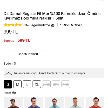
Ds Damat Regular Fit Mor %100 Pamuklu Uzun Ömürlü
Kıvrılmaz Polo Yaka Nakışlı T-Shirt
33+ Değerlendirme
13 Soru & Cevap
999
TL
599 TL
Sepette
Beden Tablosu
Beden:
S
Kullanıcıların çoğu kendi bedeninizi almanızı öneriyor.
S
M
L
XL
XXL
3XL
4XL
Renk:
Mor