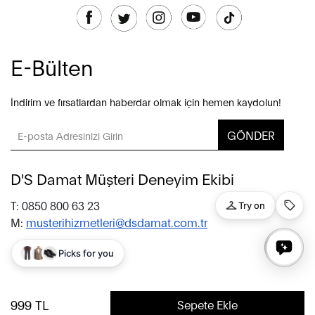
E-Bülten
İndirim ve fırsatlardan haberdar olmak için hemen kaydolun!
GÖNDER
D'S Damat Müşteri Deneyim Ekibi
T: 0850 800 63 23
M:
musterihizmetleri@dsdamat.com.tr
© 2020 D’S Damat, bütün hakları saklıdır.
999
TL
Sepete Ekle