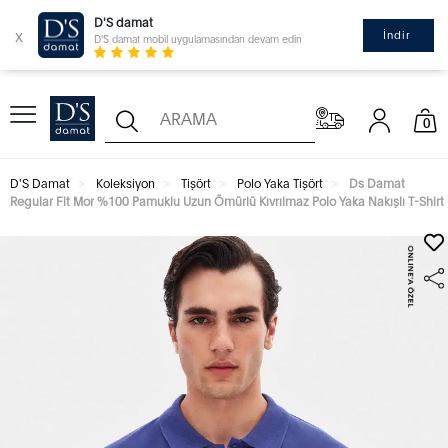
D'S damat
x
İndir
D'S damat mobil uygulamasından devam edin
0
D'S Damat
Koleksiyon
Tişört
Polo Yaka Tişört
Ds Damat
Regular Fit Mor %100 Pamuklu Uzun Ömürlü Kıvrılmaz Polo Yaka Nakışlı T-Shirt