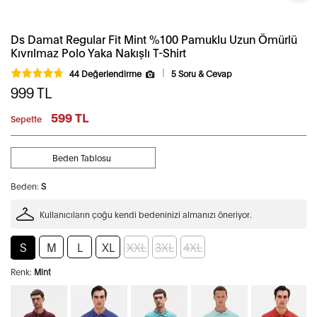
Ds Damat Regular Fit Mint %100 Pamuklu Uzun Ömürlü
Kıvrılmaz Polo Yaka Nakışlı T-Shirt
44 Değerlendirme
5 Soru & Cevap
999
TL
599 TL
Sepette
Beden Tablosu
Beden:
S
Kullanıcıların çoğu kendi bedeninizi almanızı öneriyor.
S
M
L
XL
XXL
3XL
4XL
Renk:
Mint