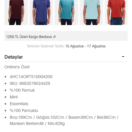
1250 TL Üzeri Kargo Bedava 🎉
Tahmini Teslimat Tarihi:
15 Ağustos - 17 Ağustos
Detaylar
Online'a Özel
4HC14ORT51000420S
SKU: 8683578024429
%100 Pamuk
Mint
Essentials
%100 Pamuklu
Boy:189Cm / Göğüs:102Cm / Basen:99Cm / Bel:86Cm /
Manken Bedeni:M / Kilo:82Kg