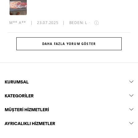
M** A**
|
23.07.2025
|
BEDEN: L
·
DAHA FAZLA YORUM GÖSTER
KURUMSAL
KATEGORİLER
MÜŞTERİ HİZMETLERİ
AYRICALIKLI HİZMETLER