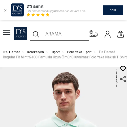
D'S damat
x
İndir
D'S damat mobil uygulamasından devam edin
0
D'S Damat
Koleksiyon
Tişört
Polo Yaka Tişört
Ds Damat
Regular Fit Mint %100 Pamuklu Uzun Ömürlü Kıvrılmaz Polo Yaka Nakışlı T-Shirt