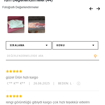
Fotoğraflı Değerlendirmeler
SIRALAMA
KONU
⚲
güzel Ürün hızlı kargo
C** K** K**
|
26.06.2025
|
BEDEN: L
·
rengi göründüğü gibiydi kargo çok hızlı teşekkür ederim