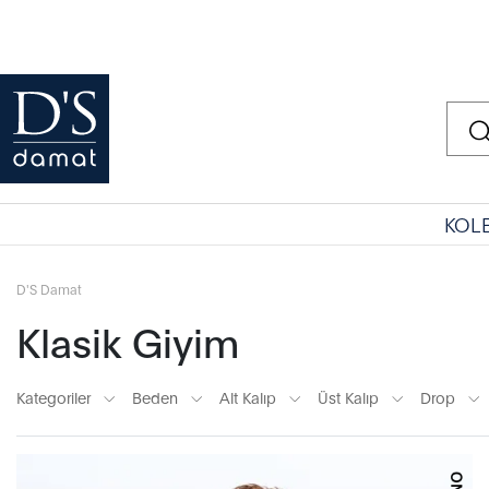
KOL
D'S Damat
Klasik Giyim
Kategoriler
Beden
Alt Kalıp
Üst Kalıp
Drop