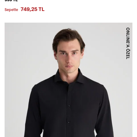
749,25 TL
Sepette