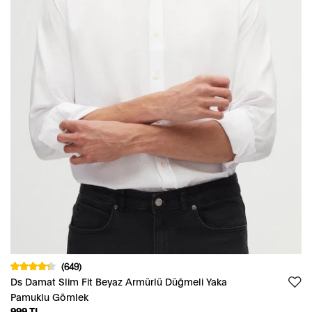
(649)
Ds Damat Slim Fit Beyaz Armürlü Düğmeli Yaka
Pamuklu Gömlek
999 TL