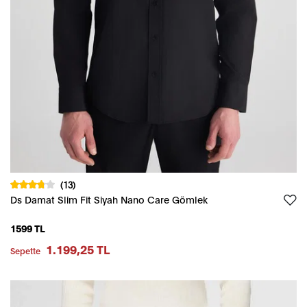
(13)
Ds Damat Slim Fit Siyah Nano Care Gömlek
1599 TL
1.199,25 TL
Sepette