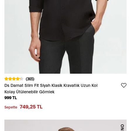
(365)
Ds Damat Slim Fit Siyah Klasik Kravatlık Uzun Kol
Kolay Ütülenebilir Gömlek
999 TL
749,25 TL
Sepette