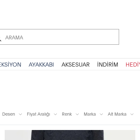
EKSİYON
AYAKKABI
AKSESUAR
İNDİRİM
HEDİ
Desen
Fiyat Aralığı
Renk
Marka
Alt Marka