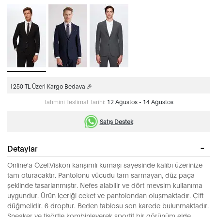
1250 TL Üzeri Kargo Bedava 🎉
Tahmini Teslimat Tarihi:
12 Ağustos - 14 Ağustos
Satış Destek
Detaylar
Online'a Özel.Viskon karışımlı kumaşı sayesinde kalıbı üzerinize
tam oturacaktır. Pantolonu vücudu tam sarmayan, düz paça
şeklinde tasarlanmıştır. Nefes alabilir ve dört mevsim kullanıma
uygundur. Ürün içeriği ceket ve pantolondan oluşmaktadır. Çift
düğmelidir. 6 droptur. Beden tablosu son karede bulunmaktadır.
Sneaker ve tişörtle kombinleyerek sportif bir görünüm elde