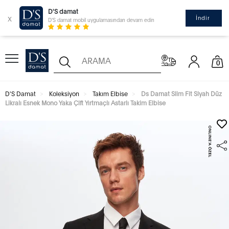
D'S damat
x
İndir
D'S damat mobil uygulamasından devam edin
0
D'S Damat
Koleksiyon
Takım Elbise
Ds Damat Slim Fit Siyah Düz
Likralı Esnek Mono Yaka Çift Yırtmaçlı Astarlı Takim Elbise