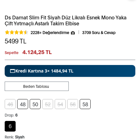
Ds Damat Slim Fit Siyah Düz Likralı Esnek Mono Yaka
Çift Yırtmaçlı Astarlı Takim Elbise
2228+ Değerlendirme
3709 Soru & Cevap
5499
TL
4.124,25 TL
Sepette
Kredi Kartına 3× 1484,94 TL
Beden Tablosu
46
48
50
52
54
56
58
Drop:
6
6
Renk:
Siyah