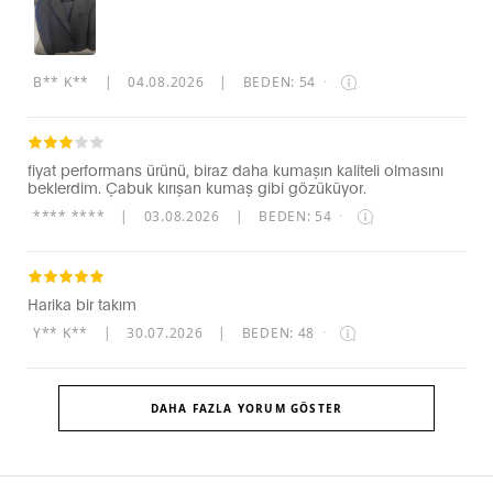
B** K**
|
04.08.2026
|
BEDEN: 54
·
fiyat performans ürünü, biraz daha kumaşın kaliteli olmasını
beklerdim. Çabuk kırışan kumaş gibi gözüküyor.
**** ****
|
03.08.2026
|
BEDEN: 54
·
Harika bir takım
Y** K**
|
30.07.2026
|
BEDEN: 48
·
DAHA FAZLA YORUM GÖSTER