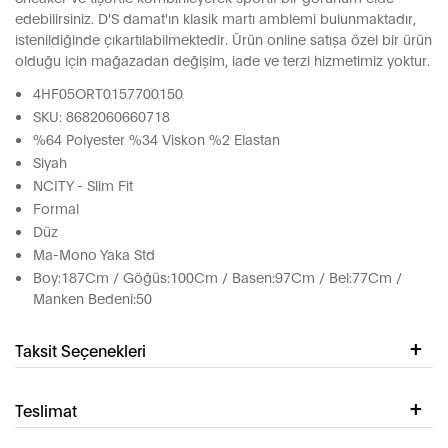
edebilirsiniz. D'S damat'ın klasik martı amblemi bulunmaktadır,
istenildiğinde çıkartılabilmektedir. Ürün online satışa özel bir ürün
olduğu için mağazadan değişim, iade ve terzi hizmetimiz yoktur.
4HF05ORT0157700150
SKU: 8682060660718
%64 Polyester %34 Viskon %2 Elastan
Siyah
NCITY - Slim Fit
Formal
Düz
Ma-Mono Yaka Std
Boy:187Cm / Göğüs:100Cm / Basen:97Cm / Bel:77Cm /
Manken Bedeni:50
Taksit Seçenekleri
Teslimat