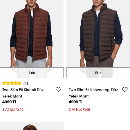
Ekle
Ekle
(1)
Twn Slim Fit Kiremit Düz
Twn Slim Fit Kahverengi Düz
Yelek Mont
Yelek Mont
4999 TL
4999 TL
3 Al Net %40
3 Al Net %40