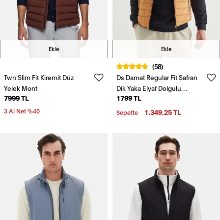
Ekle
Ekle
(58)
Twn Slim Fit Kiremit Düz
Ds Damat Regular Fit Safran
Yelek Mont
Dik Yaka Elyaf Dolgulu
7999 TL
1799 TL
Mevsimlik Fermuarlı Şişme
Yelek Mont
3 Al Net %40
1.349,25 TL
Sepette