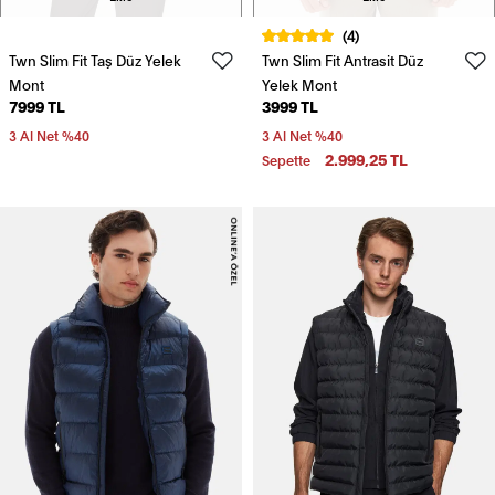
(4)
Twn Slim Fit Taş Düz Yelek
Twn Slim Fit Antrasit Düz
Mont
Yelek Mont
7999 TL
3999 TL
3 Al Net %40
3 Al Net %40
2.999,25 TL
Sepette