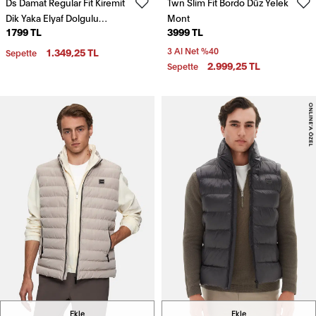
Ds Damat Regular Fit Kiremit
Twn Slim Fit Bordo Düz Yelek
Dik Yaka Elyaf Dolgulu
Mont
1799 TL
3999 TL
Mevsimlik Fermuarlı Şişme
Yelek Mont
1.349,25 TL
3 Al Net %40
Sepette
2.999,25 TL
Sepette
Ekle
Ekle