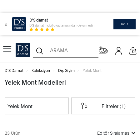
D'S damat
x
İndir
D'S damat mobil uygulamasından devam edin
0
D'S Damat
Koleksiyon
Dış Giyim
Yelek Mont
Yelek Mont Modelleri
Yelek Mont
Filtreler (1)
23 Ürün
Editör Sıralaması