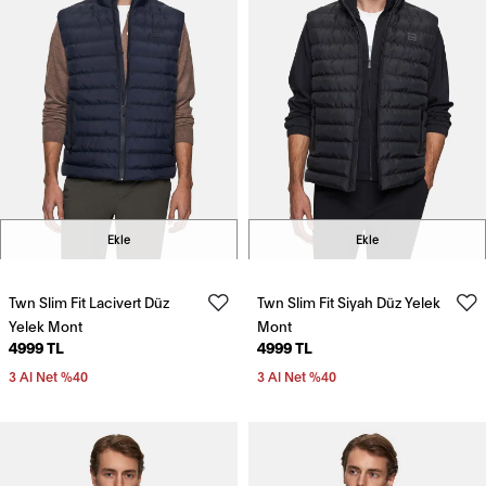
Ekle
Ekle
Twn Slim Fit Lacivert Düz
Twn Slim Fit Siyah Düz Yelek
Yelek Mont
Mont
4999 TL
4999 TL
3 Al Net %40
3 Al Net %40