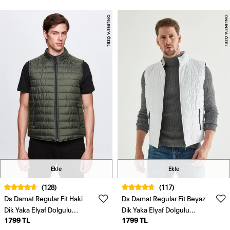
Ekle
Ekle
(128)
(117)
Ds Damat Regular Fit Haki
Ds Damat Regular Fit Beyaz
Dik Yaka Elyaf Dolgulu
Dik Yaka Elyaf Dolgulu
1799 TL
1799 TL
Mevsimlik Fermuarlı Şişme
Mevsimlik Fermuarlı Şişme