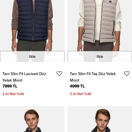
Ekle
Ekle
Twn Slim Fit Lacivert Düz
Twn Slim Fit Taş Düz Yelek
Yelek Mont
Mont
7999 TL
4999 TL
3 Al Net %40
3 Al Net %40