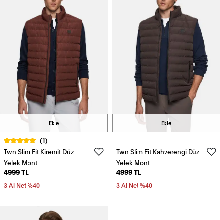
Ekle
Ekle
(1)
Twn Slim Fit Kiremit Düz
Twn Slim Fit Kahverengi Düz
Yelek Mont
Yelek Mont
4999 TL
4999 TL
3 Al Net %40
3 Al Net %40