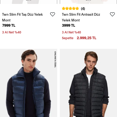
(4)
Twn Slim Fit Taş Düz Yelek
Twn Slim Fit Antrasit Düz
Mont
Yelek Mont
7999 TL
3999 TL
3 Al Net %40
3 Al Net %40
2.999,25 TL
Sepette