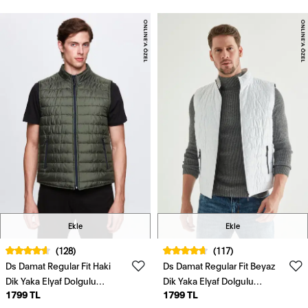
Ekle
Ekle
(128)
(117)
Ds Damat Regular Fit Haki
Ds Damat Regular Fit Beyaz
Dik Yaka Elyaf Dolgulu
Dik Yaka Elyaf Dolgulu
1799 TL
1799 TL
Mevsimlik Fermuarlı Şişme
Mevsimlik Fermuarlı Şişme