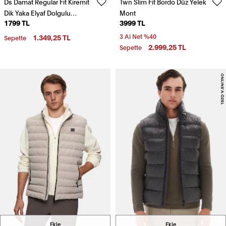
Ds Damat Regular Fit Kiremit
Twn Slim Fit Bordo Düz Yelek
Dik Yaka Elyaf Dolgulu
Mont
1799 TL
3999 TL
Mevsimlik Fermuarlı Şişme
Yelek Mont
1.349,25 TL
3 Al Net %40
Sepette
2.999,25 TL
Sepette
Ekle
Ekle