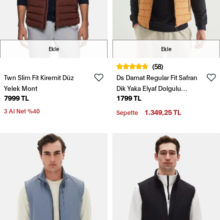
Ekle
Ekle
(58)
Twn Slim Fit Kiremit Düz
Ds Damat Regular Fit Safran
Yelek Mont
Dik Yaka Elyaf Dolgulu
7999 TL
1799 TL
Mevsimlik Fermuarlı Şişme
Yelek Mont
3 Al Net %40
1.349,25 TL
Sepette