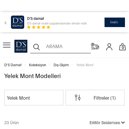
D'S damat
x
İndir
D'S damat mobil uygulamasından devam edin
0
D'S Damat
Koleksiyon
Dış Giyim
Yelek Mont
Yelek Mont Modelleri
Yelek Mont
Filtreler (1)
23 Ürün
Editör Sıralaması