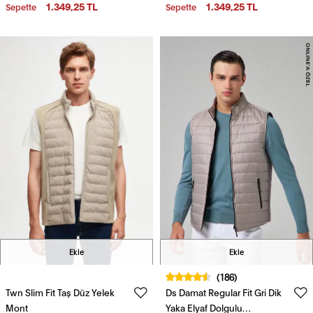
Yelek Mont
Yelek Mont
1.349,25 TL
1.349,25 TL
Sepette
Sepette
Ekle
Ekle
(186)
Twn Slim Fit Taş Düz Yelek
Ds Damat Regular Fit Gri Dik
Mont
Yaka Elyaf Dolgulu