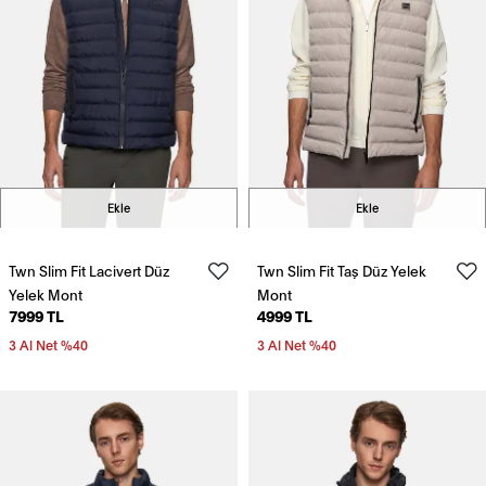
Ekle
Ekle
Twn Slim Fit Lacivert Düz
Twn Slim Fit Taş Düz Yelek
Yelek Mont
Mont
7999 TL
4999 TL
3 Al Net %40
3 Al Net %40