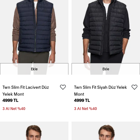
Ekle
Ekle
Twn Slim Fit Lacivert Düz
Twn Slim Fit Siyah Düz Yelek
Yelek Mont
Mont
4999 TL
4999 TL
3 Al Net %40
3 Al Net %40