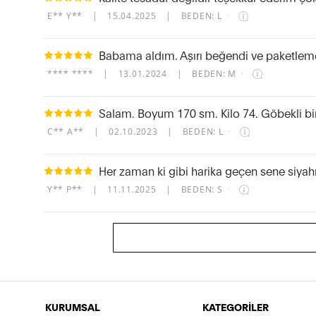
E** Y**
|
15.04.2025
|
BEDEN: L
·
Babama aldım. Aşırı beğendi ve paketlemesi
**** ****
|
13.01.2024
|
BEDEN: M
·
Salam. Boyum 170 sm. Kilo 74. Göbekli bira
C** A**
|
02.10.2023
|
BEDEN: L
·
Her zaman ki gibi harika geçen sene siyahı
Y** P**
|
11.11.2025
|
BEDEN: S
·
KURUMSAL
KATEGORİLER