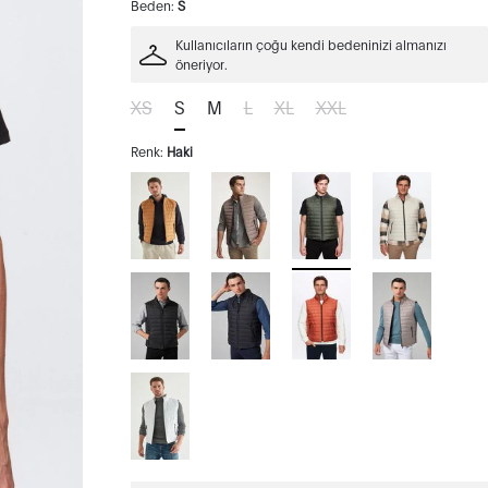
Beden:
S
Kullanıcıların çoğu kendi bedeninizi almanızı
öneriyor.
XS
S
M
L
XL
XXL
Renk:
Haki