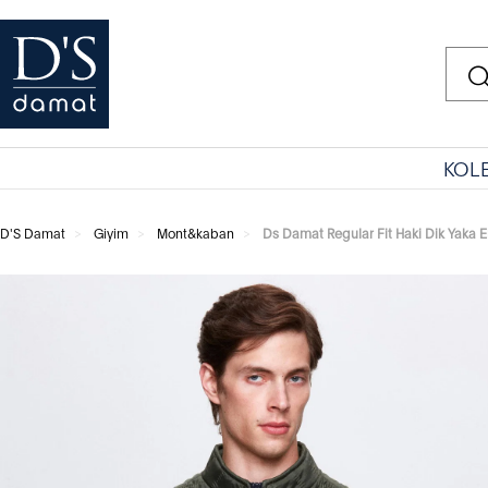
KOL
D'S Damat
Giyim
Mont&kaban
Ds Damat Regular Fit Haki Dik Yaka E