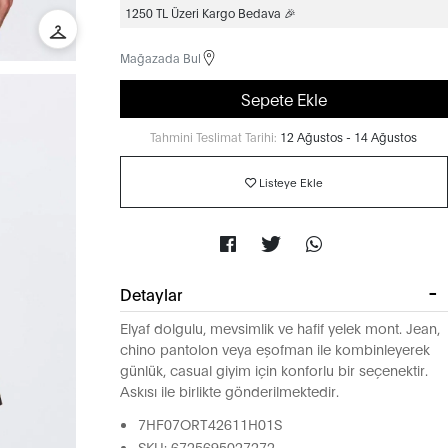
1250 TL Üzeri Kargo Bedava 🎉
Mağazada Bul
Sepete Ekle
Tahmini Teslimat Tarihi:
12 Ağustos - 14 Ağustos
Listeye Ekle
Detaylar
Elyaf dolgulu, mevsimlik ve hafif yelek mont. Jean,
chino pantolon veya eşofman ile kombinleyerek
günlük, casual giyim için konforlu bir seçenektir.
Askısı ile birlikte gönderilmektedir.
7HF07ORT42611H01S
SKU: 6725695027272