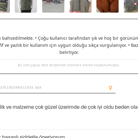
e bahsedilmekte. • Çoğu kullanıcı tarafından şık ve hoş bir görünüm 
f ve yazlık bir kullanım için uygun olduğu sıkça vurgulanıyor. • Baz
belirtiyor.
Bu özet yapay zeka tarafından otomatik olarak oluşturulmuştur.
⚲
şçilik ve malzeme çok güzel üzerimde de çok iyi oldu beden o
k başarılı şiddetle öneriyorum