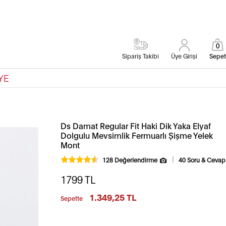
0
Sipariş Takibi
Üye Girişi
Sepet
YE
Ds Damat Regular Fit Haki Dik Yaka Elyaf
Dolgulu Mevsimlik Fermuarlı Şişme Yelek
Mont
128 Değerlendirme
40 Soru & Cevap
1799
TL
1.349,25 TL
Sepette