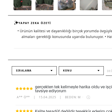
YAPAY ZEKA ÖZETİ
• Ürünün kalitesi ve dayanıklılığı birçok yorumda övgüyl
almaları gerektiği konusunda uyarıda bulunuyor. • Hafi
SIRALAMA
KONU
gerçekten tek kelimeyle harika oldu ve i
tavsiye ediyorum
A** Ö**
|
15.04.2025
|
BEDEN: M
·
Kalite tesadüf değildir teşekkür ederim ço