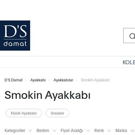
KOL
D'S Damat
Ayakkabı
Ayakkabılar
Smokin Ayakkabı
Smokin Ayakkabı
Klasik Ayakkabı
Sneaker
Kategoriler
Beden
Fiyat Aralığı
Renk
Marka