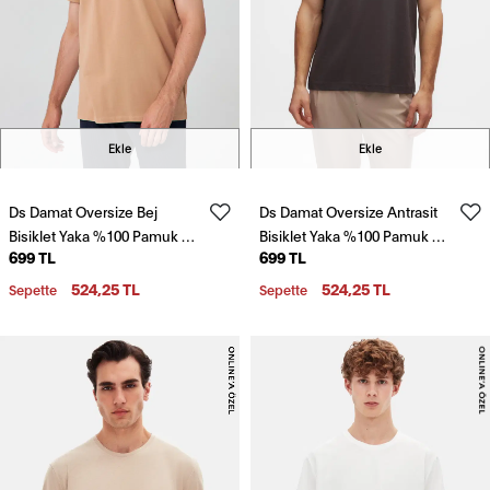
Ekle
Ekle
Ds Damat Oversize Bej
Ds Damat Oversize Antrasit
Bisiklet Yaka %100 Pamuk T-
Bisiklet Yaka %100 Pamuk T-
699 TL
699 TL
Shirt
Shirt
524,25 TL
524,25 TL
Sepette
Sepette