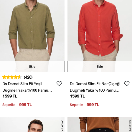
Ekle
Ekle
(426)
Ds Damat Slim Fit Yeşil
Ds Damat Slim Fit Nar Çiçeği
Düğmeli Yaka %100 Pamuk
Düğmeli Yaka %100 Pamuk
1599 TL
1599 TL
Yazlık Flamlı Keten
Yazlık Flamlı Keten
Görünümlü Gömlek
Görünümlü Gömlek
999 TL
999 TL
Sepette
Sepette