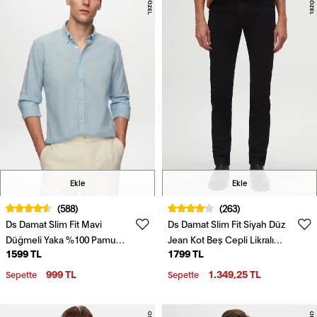
Ekle
Ekle
(588)
(263)
Ds Damat Slim Fit Mavi
Ds Damat Slim Fit Siyah Düz
Düğmeli Yaka %100 Pamuk
Jean Kot Beş Cepli Likralı
1599 TL
1799 TL
Yazlık Flamlı Keten
Yıkamalı Denim Pantolon
Görünümlü Gömlek
999 TL
1.349,25 TL
Sepette
Sepette