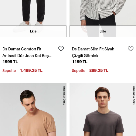
Ekle
Ekle
Ds Damat Comfort Fit
Ds Damat Slim Fit Siyah
Antrasit Düz Jean Kot Beş
Çizgili Gömlek
1999 TL
1199 TL
Cepli Yıkamalı Denim
Pantolon
1.499,25 TL
899,25 TL
Sepette
Sepette