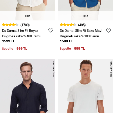
Ekle
Ekle
(1709)
(495)
Ds Damat Slim Fit Beyaz
Ds Damat Slim Fit Saks Mavi
Düğmeli Yaka %100 Pamuk
Düğmeli Yaka %100 Pamuk
1599 TL
1599 TL
Yazlık Flamlı Keten
Yazlık Flamlı Keten
Görünümlü Gömlek
Görünümlü Gömlek
999 TL
999 TL
Sepette
Sepette