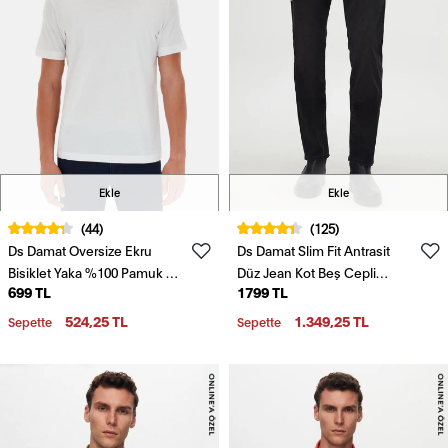
Ekle
Ekle
(44)
(125)
Ds Damat Oversize Ekru
Ds Damat Slim Fit Antrasit
Bisiklet Yaka %100 Pamuk T-
Düz Jean Kot Beş Cepli
699 TL
1799 TL
Shirt
Likralı Yıkamalı Denim
Pantolon
524,25 TL
1.349,25 TL
Sepette
Sepette