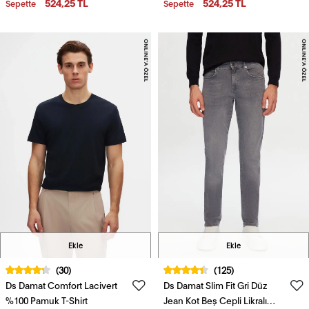
524,25 TL
524,25 TL
Sepette
Sepette
Ekle
Ekle
(30)
(125)
Ds Damat Comfort Lacivert
Ds Damat Slim Fit Gri Düz
%100 Pamuk T-Shirt
Jean Kot Beş Cepli Likralı