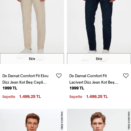
Ekle
Ekle
Ds Damat Comfort Fit Ekru
Ds Damat Comfort Fit
Düz Jean Kot Beş Cepli
Lacivert Düz Jean Kot Beş
1999 TL
1999 TL
Yıkamalı Denim Pantolon
Cepli Yıkamalı Denim
Pantolon
1.499,25 TL
1.499,25 TL
Sepette
Sepette