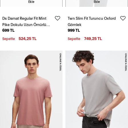
Ekle
Ekle
Ds Damat Regular Fit Mint
Twn Slim Fit Turuncu Oxford
Pike Dokulu Uzun Ömürlü
Gömlek
699 TL
999 TL
Kıvrılmaz Polo Yaka Nakışlı T-
Shirt
524,25 TL
749,25 TL
Sepette
Sepette