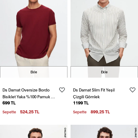
Ekle
Ekle
Ds Damat Oversize Bordo
Ds Damat Slim Fit Yeşil
Bisiklet Yaka %100 Pamuk T-
Çizgili Gömlek
699 TL
1199 TL
Shirt
524,25 TL
899,25 TL
Sepette
Sepette