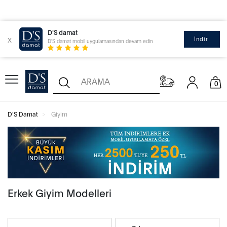
D'S damat
x
İndir
D'S damat mobil uygulamasından devam edin
0
D'S Damat
Giyim
Erkek Giyim Modelleri