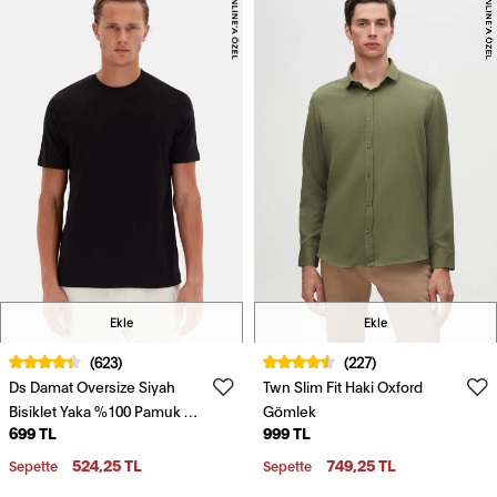
Ekle
Ekle
(623)
(227)
Ds Damat Oversize Siyah
Twn Slim Fit Haki Oxford
Bisiklet Yaka %100 Pamuk T-
Gömlek
699 TL
999 TL
Shirt
524,25 TL
749,25 TL
Sepette
Sepette