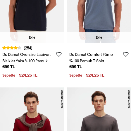
Ekle
Ekle
(254)
Ds Damat Oversize Lacivert
Ds Damat Comfort Füme
Bisiklet Yaka %100 Pamuk T-
%100 Pamuk T-Shirt
699 TL
699 TL
Shirt
524,25 TL
524,25 TL
Sepette
Sepette