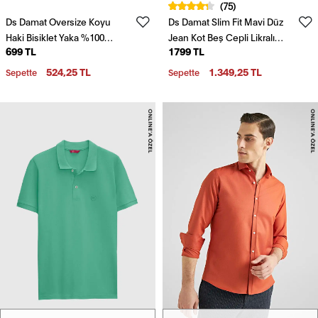
(75)
Ds Damat Oversize Koyu
Ds Damat Slim Fit Mavi Düz
Haki Bisiklet Yaka %100
Jean Kot Beş Cepli Likralı
699 TL
1799 TL
Pamuk T-Shirt
Yıkamalı Denim Pantolon
524,25 TL
1.349,25 TL
Sepette
Sepette