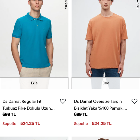
Ekle
Ekle
Ds Damat Regular Fit
Ds Damat Oversize Tarçın
Turkuaz Pike Dokulu Uzun
Bisiklet Yaka %100 Pamuk T-
699 TL
699 TL
Ömürlü Kıvrılmaz Polo Yaka
Shirt
Nakışlı T-Shirt
524,25 TL
524,25 TL
Sepette
Sepette