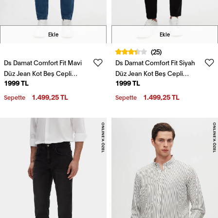
Ekle
Ekle
(25)
Ds Damat Comfort Fit Mavi
Ds Damat Comfort Fit Siyah
Düz Jean Kot Beş Cepli
Düz Jean Kot Beş Cepli
1999 TL
1999 TL
Yıkamalı Denim Pantolon
Yıkamalı Denim Pantolon
1.499,25 TL
1.499,25 TL
Sepette
Sepette