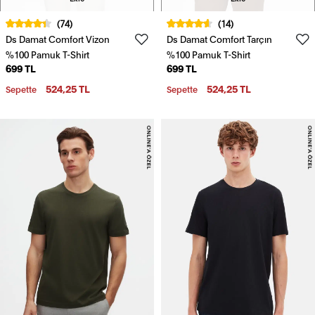
(74)
(14)
Ds Damat Comfort Vizon
Ds Damat Comfort Tarçın
%100 Pamuk T-Shirt
%100 Pamuk T-Shirt
699 TL
699 TL
524,25 TL
524,25 TL
Sepette
Sepette