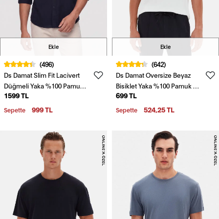
Ekle
Ekle
(496)
(642)
Ds Damat Slim Fit Lacivert
Ds Damat Oversize Beyaz
Düğmeli Yaka %100 Pamuk
Bisiklet Yaka %100 Pamuk T-
1599 TL
699 TL
Yazlık Flamlı Keten
Shirt
Görünümlü Gömlek
999 TL
524,25 TL
Sepette
Sepette