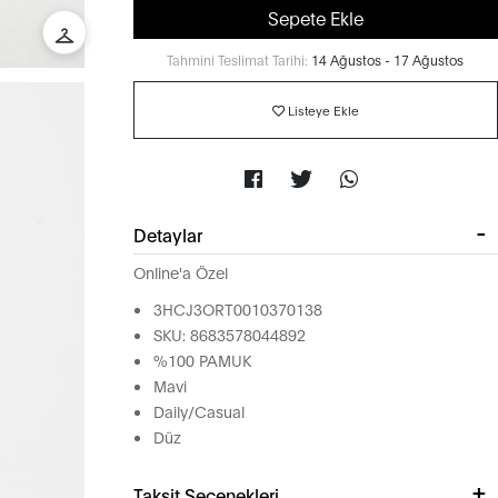
Sepete Ekle
Tahmini Teslimat Tarihi:
14 Ağustos - 17 Ağustos
Listeye Ekle
Detaylar
Online'a Özel
3HCJ3ORT0010370138
SKU: 8683578044892
%100 PAMUK
Mavi
Daily/Casual
Düz
Taksit Seçenekleri