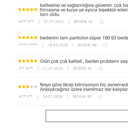
kalitesine ve sağlamlığına güvenin. çok beğ
firmasına ve kurye ye ayrıca teşekkür ederi
tam oldu.
H** V**
|
01.07.2025
|
BEDEN: 42
·
bedenim tam pantolon süper 190 93 bede
**** ****
|
18.03.2026
|
BEDEN: 46
·
Ürün çok çok kaliteli , beden problemi ya
I** G**
|
21.07.2025
|
BEDEN: 42
·
Neye göre likralı bilmiyorum hiç esnemed
Anlayacağınız üzere inanılmaz dar kalıplar
A** İ**
|
14.01.2026
|
BEDEN: 50
·