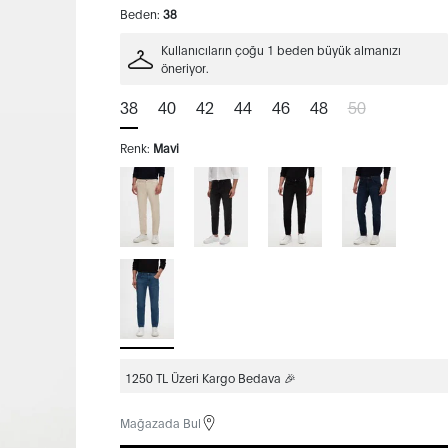
Beden:
38
Kullanıcıların çoğu 1 beden büyük almanızı
öneriyor.
38
40
42
44
46
48
50
Renk:
Mavi
1250 TL Üzeri Kargo Bedava 🎉
Mağazada Bul