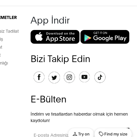
App İndir
İZMETLER
z Tadilat
iş
t
t
Bizi Takip Edin
lığı
E-Bülten
İndirim ve fırsatlardan haberdar olmak için hemen
kaydolun!
GÖNDER