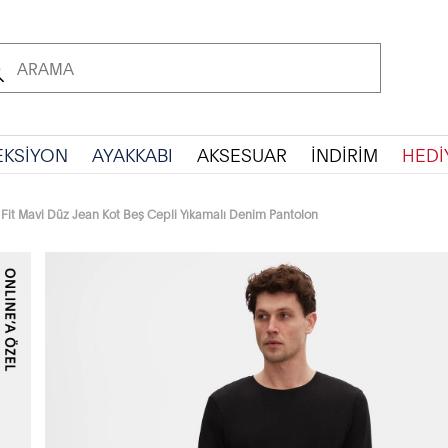
EKSİYON
AYAKKABI
AKSESUAR
İNDİRİM
HEDİ
it Mavi Düz Jean Kot Beş Cepli Yıkamalı Denim Pantolon