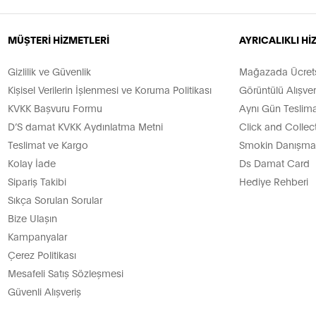
MÜŞTERİ HİZMETLERİ
AYRICALIKLI H
Gizlilik ve Güvenlik
Mağazada Ücretsi
Kişisel Verilerin İşlenmesi ve Koruma Politikası
Görüntülü Alışver
KVKK Başvuru Formu
Aynı Gün Teslima
D’S damat KVKK Aydınlatma Metni
Click and Collec
Teslimat ve Kargo
Smokin Danışman
Kolay İade
Ds Damat Card
Sipariş Takibi
Hediye Rehberi
Sıkça Sorulan Sorular
Bize Ulaşın
Kampanyalar
Çerez Politikası
Mesafeli Satış Sözleşmesi
Güvenli Alışveriş