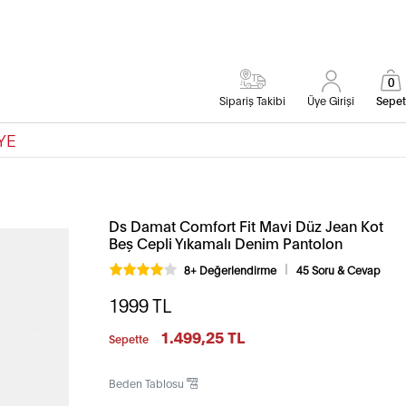
0
Sipariş Takibi
Üye Girişi
Sepet
YE
Ds Damat Comfort Fit Mavi Düz Jean Kot
Beş Cepli Yıkamalı Denim Pantolon
8+ Değerlendirme
45 Soru & Cevap
1999
TL
1.499,25 TL
Sepette
Beden Tablosu