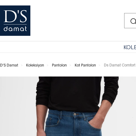
KOL
D'S Damat
Koleksiyon
Pantolon
Kot Pantolon
Ds Damat Comfort F