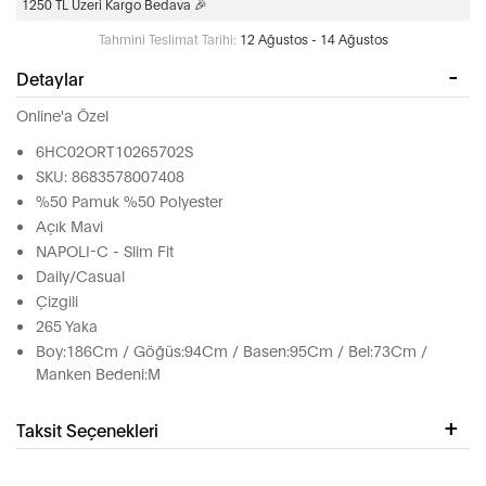
1250 TL Üzeri Kargo Bedava 🎉
Tahmini Teslimat Tarihi:
12 Ağustos - 14 Ağustos
Detaylar
Online'a Özel
6HC02ORT10265702S
SKU: 8683578007408
%50 Pamuk %50 Polyester
Açık Mavi
NAPOLI-C - Slim Fit
Daily/Casual
Çizgili
265 Yaka
Boy:186Cm / Göğüs:94Cm / Basen:95Cm / Bel:73Cm /
Manken Bedeni:M
Taksit Seçenekleri