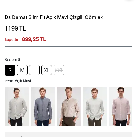
Ds Damat Slim Fit Açık Mavi Çizgili Gömlek
1199
TL
899,25 TL
Sepette
Beden:
S
S
M
L
XL
XXL
Renk:
Açık Mavi