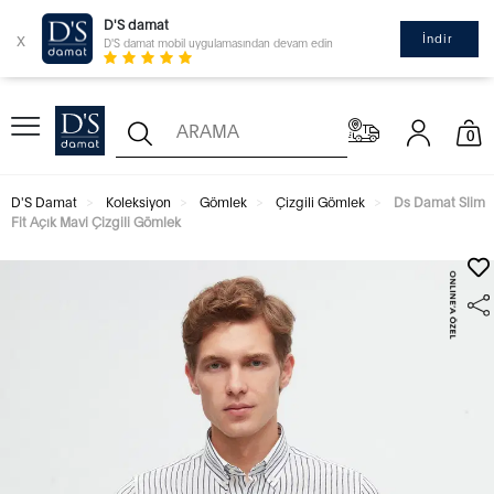
D'S damat
x
İndir
D'S damat mobil uygulamasından devam edin
0
D'S Damat
Koleksiyon
Gömlek
Çizgili Gömlek
Ds Damat Slim
Fit Açık Mavi Çizgili Gömlek