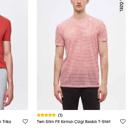
(1)
n Triko
Twn Slim Fit Kırmızı Çizgi Baskılı T-Shirt