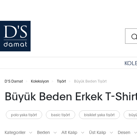
KOL
D'S Damat
Koleksiyon
Tişört
Büyük Beden Tişört
Büyük Beden Erkek T-Shirt
polo yaka tişört
basic tişört
bisiklet yaka tişört
büyü
Kategoriler
Beden
Alt Kalıp
Üst Kalıp
Desen