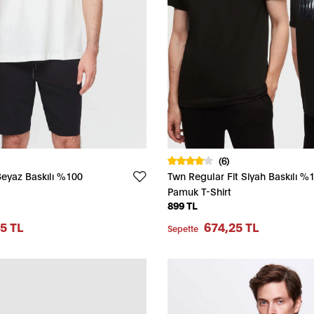
(6)
Beyaz Baskılı %100
Twn Regular Fit Siyah Baskılı %
Pamuk T-Shirt
899 TL
5 TL
674,25 TL
Sepette