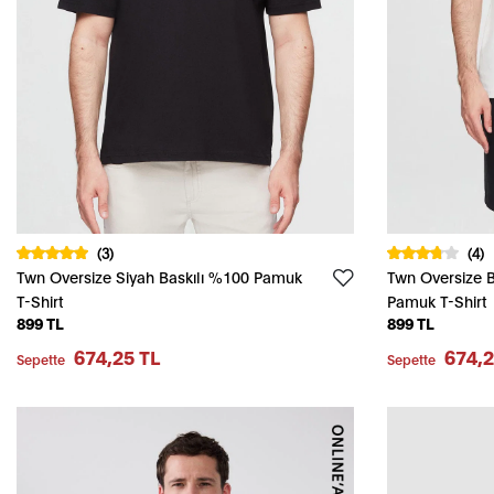
(3)
(4)
Twn Oversize Siyah Baskılı %100 Pamuk
Twn Oversize 
T-Shirt
Pamuk T-Shirt
899 TL
899 TL
674,25 TL
674,2
Sepette
Sepette