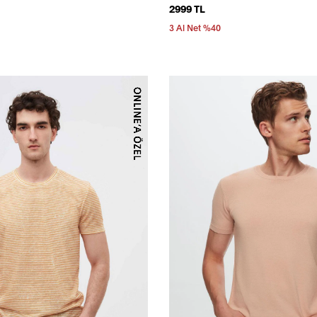
2999 TL
3 Al Net %40