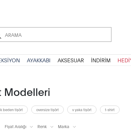
EKSİYON
AYAKKABI
AKSESUAR
İNDİRİM
HEDİ
 Modelleri
k beden tişört
oversize tişört
v yaka tişört
t-shirt
Fiyat Aralığı
Renk
Marka