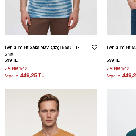
Twn Slim Fit Saks Mavi Çizgi Baskılı T-
Twn Slim Fit Ma
Shirt
599 TL
599 TL
3 Al Net %40
3 Al Net %40
449,25 TL
449,2
Sepette
Sepette