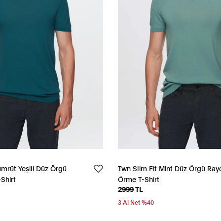
ümrüt Yeşili Düz Örgü
Twn Slim Fit Mint Düz Örgü Ray
Shirt
Örme T-Shirt
2999 TL
3 Al Net %40