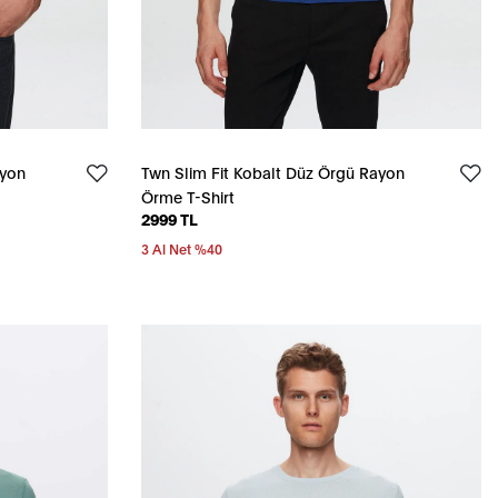
ayon
Twn Slim Fit Kobalt Düz Örgü Rayon
Örme T-Shirt
2999 TL
3 Al Net %40