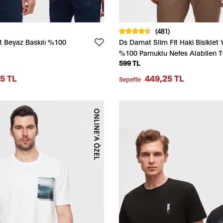
(481)
t Beyaz Baskılı %100
Ds Damat Slim Fit Haki Bisiklet 
%100 Pamuklu Nefes Alabilen T-
599 TL
5 TL
449,25 TL
Sepette