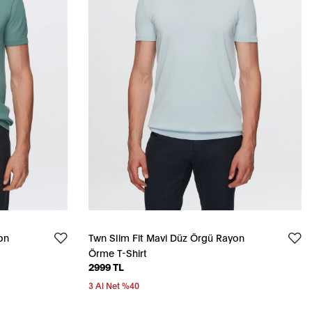
on
Twn Slim Fit Mavi Düz Örgü Rayon
Örme T-Shirt
2999 TL
3 Al Net %40