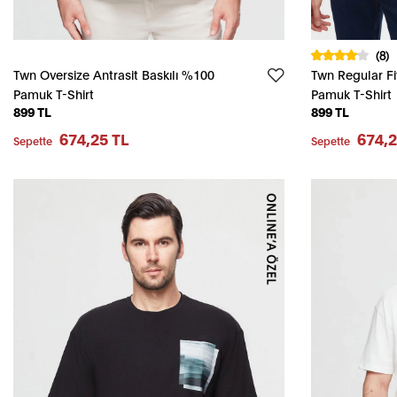
(8)
Twn Oversize Antrasit Baskılı %100
Twn Regular Fi
Pamuk T-Shirt
Pamuk T-Shirt
899 TL
899 TL
674,25 TL
674,2
Sepette
Sepette