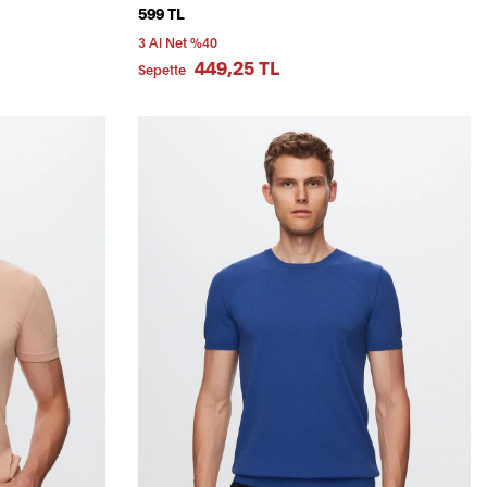
599 TL
3 Al Net %40
449,25 TL
Sepette