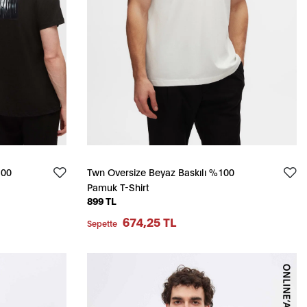
100
Twn Oversize Beyaz Baskılı %100
Pamuk T-Shirt
899 TL
674,25 TL
Sepette