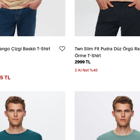
ngo Çizgi Baskılı T-Shirt
Twn Slim Fit Pudra Düz Örgü R
Örme T-Shirt
2999 TL
3 Al Net %40
5 TL