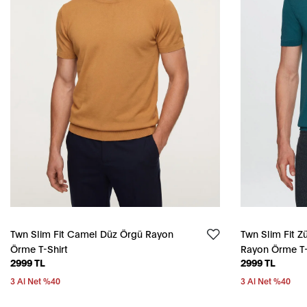
Twn Slim Fit Camel Düz Örgü Rayon
Twn Slim Fit Z
Örme T-Shirt
Rayon Örme T-
2999 TL
2999 TL
3 Al Net %40
3 Al Net %40