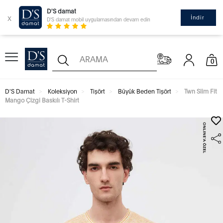
D'S damat
x
İndir
D'S damat mobil uygulamasından devam edin
0
D'S Damat
Koleksiyon
Tişört
Büyük Beden Tişört
Twn Slim Fit
Mango Çizgi Baskılı T-Shirt