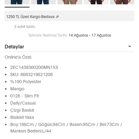
1250 TL Üzeri Kargo Bedava 🎉
3 adet kaldı.
Tahmini Teslimat Tarihi:
14 Ağustos - 17 Ağustos
Detaylar
Online'a Özel.
2EC1438360200MN1XS
SKU: 8683219621208
%100 Polyester
Mango
0128 - Slim Fit
Daily/Casual
Çizgi Baskılı
Bisiklet Yaka
Boy:186Cm / Göğüs:94Cm / Basen:95Cm / Bel:73Cm /
Manken Bedeni:L/44