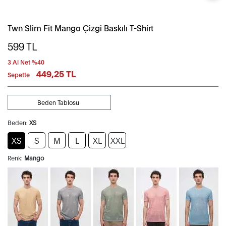
Twn Slim Fit Mango Çizgi Baskılı T-Shirt
599
TL
3 Al Net %40
449,25 TL
Sepette
Beden Tablosu
Beden:
XS
XS
S
M
L
XL
XXL
Renk:
Mango