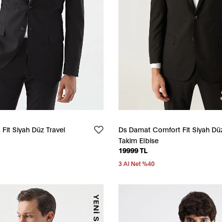
Fit Siyah Düz Travel
Ds Damat Comfort Fit Siyah Düz
Takim Elbise
19999 TL
3 Al Net %40