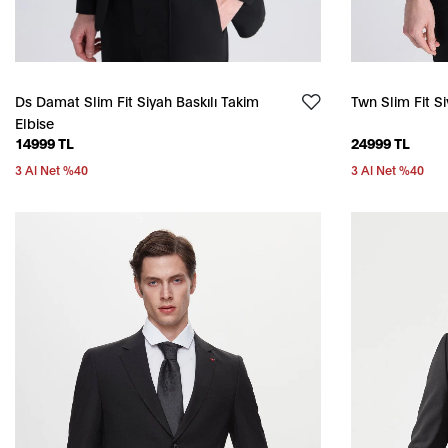
Ds Damat Slim Fit Siyah Baskılı Takim
Twn Slim Fit S
Elbise
14999 TL
24999 TL
3 Al Net %40
3 Al Net %40