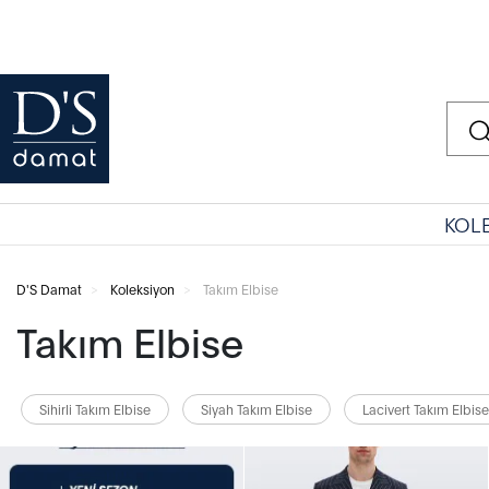
KOL
D'S Damat
Koleksiyon
Takım Elbise
Takım Elbise
Sihirli Takım Elbise
Siyah Takım Elbise
Lacivert Takım Elbise