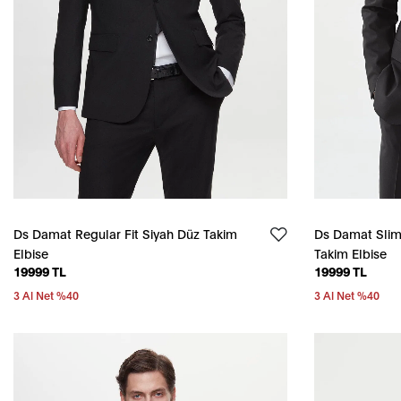
Ds Damat Regular Fit Siyah Düz Takim
Ds Damat Slim 
Elbise
Takim Elbise
19999 TL
19999 TL
3 Al Net %40
3 Al Net %40