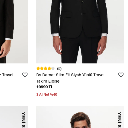
(5)
 Travel
Ds Damat Slim Fit Siyah Yünlü Travel
Takim Elbise
19999 TL
3 Al Net %40