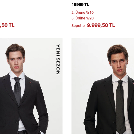
19999 TL
2. Ürüne %10
3. Ürüne %20
,50 TL
9.999,50 TL
Sepette