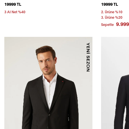
19999 TL
19999 TL
3 Al Net %40
2. Ürüne %10
3. Ürüne %20
9.999
Sepette