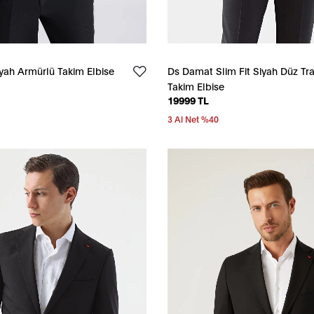
iyah Armürlü Takim Elbise
Ds Damat Slim Fit Siyah Düz Tra
Takim Elbise
19999 TL
3 Al Net %40