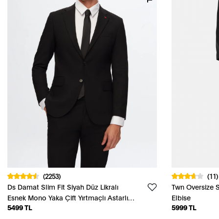
(2253)
(11)
Ds Damat Slim Fit Siyah Düz Likralı
Twn Oversize S
Esnek Mono Yaka Çift Yırtmaçlı Astarlı
Elbise
5499 TL
5999 TL
Takim Elbise