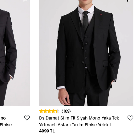
(109)
ono
Ds Damat Slim Fit Siyah Mono Yaka Tek
Elbise
Yırtmaçlı Astarlı Takim Elbise Yelekli
4999 TL