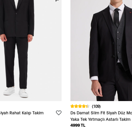
(109)
iyah Rahat Kalıp Takim
Ds Damat Slim Fit Siyah Düz M
Yaka Tek Yırtmaçlı Astarlı Takim 
4999 TL
Kombinli