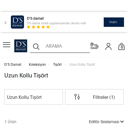
D'S damat
x
İndir
D'S damat mobil uygulamasından devam edin
0
D'S Damat
Koleksiyon
Tişört
Uzun Kollu Tişört
Uzun Kollu Tişört
Uzun Kollu Tişört
Filtreler (1)
1 Ürün
Editör Sıralaması