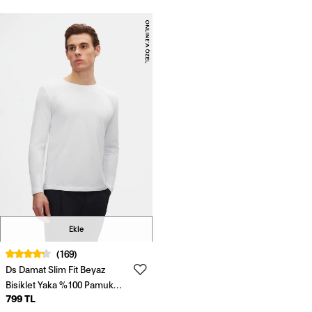
Ekle
(169)
Ds Damat Slim Fit Beyaz
Bisiklet Yaka %100 Pamuk
799 TL
Nefes Alabilen Uzun Kollu