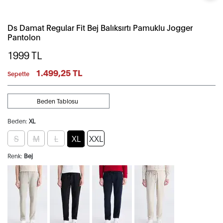
Ds Damat Regular Fit Bej Balıksırtı Pamuklu Jogger
Pantolon
1999
TL
1.499,25 TL
Sepette
Beden Tablosu
Beden:
XL
S
M
L
XL
XXL
Renk:
Bej