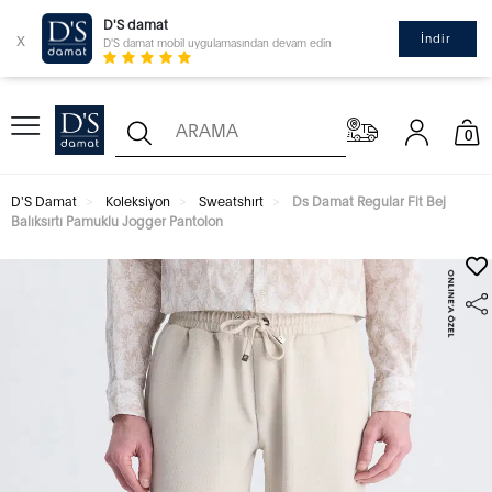
D'S damat
x
İndir
D'S damat mobil uygulamasından devam edin
0
D'S Damat
Koleksiyon
Sweatshırt
Ds Damat Regular Fit Bej
Balıksırtı Pamuklu Jogger Pantolon