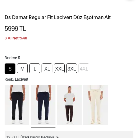
Ds Damat Regular Fit Lacivert Düz Eşofman Alt
5999
TL
3 Al Net %40
Beden:
S
S
M
L
XL
XXL
3XL
4XL
Renk:
Lacivert
1250 TL Üzeri Kargo Bedava 🎉