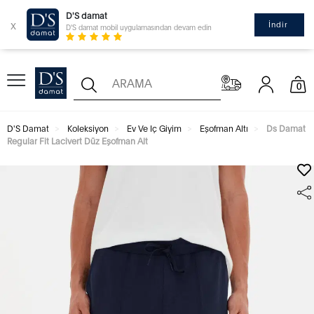
D'S damat
x
İndir
D'S damat mobil uygulamasından devam edin
0
D'S Damat
Koleksiyon
Ev Ve Iç Giyim
Eşofman Altı
Ds Damat
Regular Fit Lacivert Düz Eşofman Alt