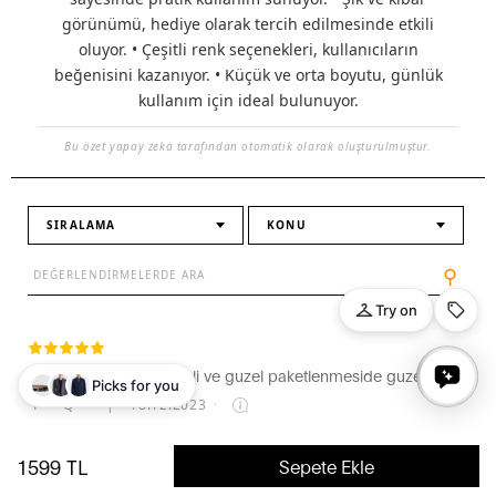
görünümü, hediye olarak tercih edilmesinde etkili
oluyor. • Çeşitli renk seçenekleri, kullanıcıların
beğenisini kazanıyor. • Küçük ve orta boyutu, günlük
kullanım için ideal bulunuyor.
Bu özet yapay zeka tarafından otomatik olarak oluşturulmuştur.
SIRALAMA
KONU
⚲
Kocam icin aldim kaliteli ve guzel paketlenmeside guzeldi
P** Q**
|
18.12.2023
·
1599
TL
Sepete Ekle
eşime doğum günü hediyesi olarak aldım çok beğendik