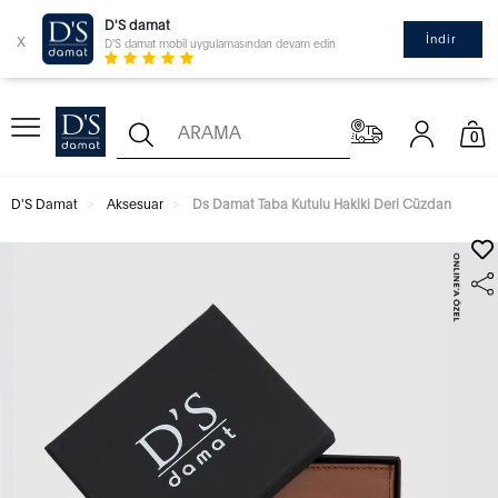
D'S damat
x
İndir
D'S damat mobil uygulamasından devam edin
0
D'S Damat
Aksesuar
Ds Damat Taba Kutulu Hakiki Deri Cüzdan