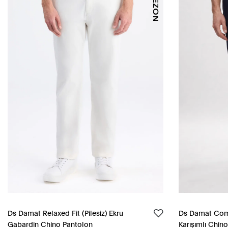
Ds Damat Relaxed Fit (Pilesiz) Ekru
Ds Damat Comfo
Gabardin Chino Pantolon
Karışımlı Chin