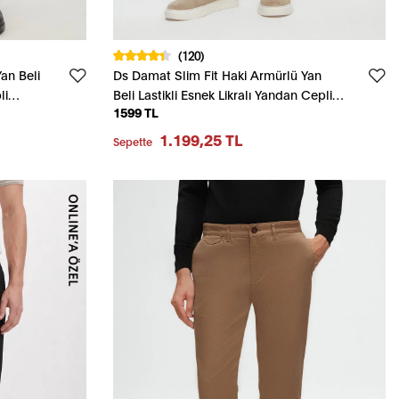
(120)
an Beli
Ds Damat Slim Fit Haki Armürlü Yan
li
Beli Lastikli Esnek Likralı Yandan Cepli
1599 TL
Chino Pantolon
1.199,25 TL
Sepette