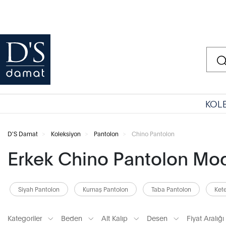
KOL
D'S Damat
Koleksiyon
Pantolon
Chino Pantolon
Erkek Chino Pantolon Mod
Siyah Pantolon
Kumaş Pantolon
Taba Pantolon
Ket
Kategoriler
Beden
Alt Kalıp
Desen
Fiyat Aralığı