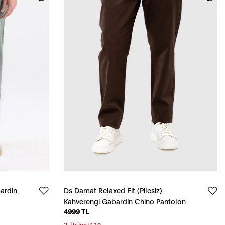
ardin
Ds Damat Relaxed Fit (Pilesiz)
Kahverengi Gabardin Chino Pantolon
4999 TL
2. Ürüne %10