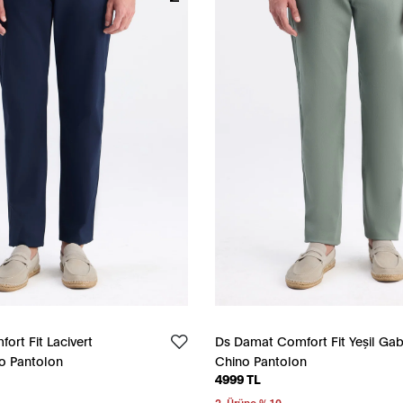
rt Fit Lacivert
Ds Damat Comfort Fit Yeşil Gab
o Pantolon
Chino Pantolon
4999 TL
2. Ürüne %10