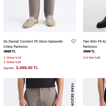
Ds Damat Comfort Fit Vizon Gabardin
Twn Slim Fit K
Chino Pantolon
Pantolon
4999 TL
3999 TL
2. Ürüne %10
3 Al Net %40
3. Ürüne %20
2.499,50 TL
Sepette