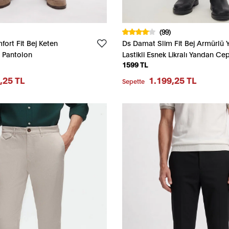
(99)
ort Fit Bej Keten
Ds Damat Slim Fit Bej Armürlü Y
o Pantolon
Lastikli Esnek Likralı Yandan Cep
1599 TL
Chino Pantolon
,25 TL
1.199,25 TL
Sepette