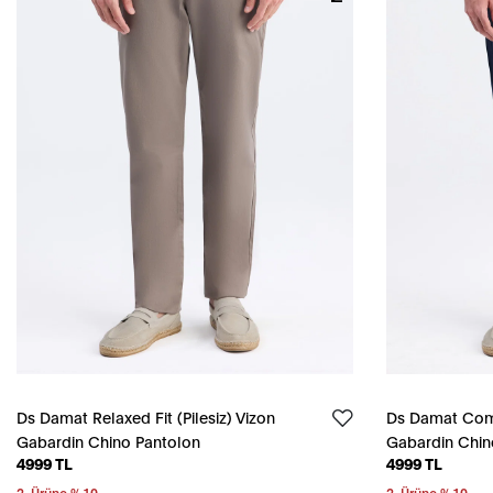
Ds Damat Relaxed Fit (Pilesiz) Vizon
Ds Damat Comfo
Gabardin Chino Pantolon
Gabardin Chin
4999 TL
4999 TL
2. Ürüne %10
2. Ürüne %10