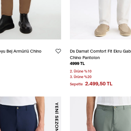
oyu Bej Armürlü Chino
Ds Damat Comfort Fit Ekru Gab
Chino Pantolon
4999 TL
2. Ürüne %10
3. Ürüne %20
2.499,50 TL
Sepette