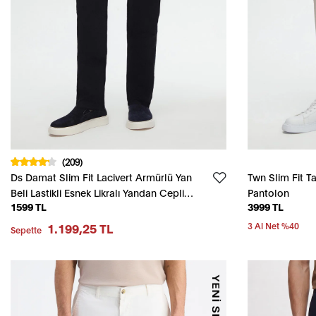
(209)
Ds Damat Slim Fit Lacivert Armürlü Yan
Twn Slim Fit T
Beli Lastikli Esnek Likralı Yandan Cepli
Pantolon
1599 TL
3999 TL
Chino Pantolon
1.199,25 TL
3 Al Net %40
Sepette