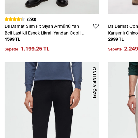
(293)
Ds Damat Slim Fit Siyah Armürlü Yan
Ds Damat Comf
Beli Lastikli Esnek Likralı Yandan Cepli
Karışımlı Chin
1599 TL
2999 TL
Chino Pantolon
1.199,25 TL
2.249
Sepette
Sepette