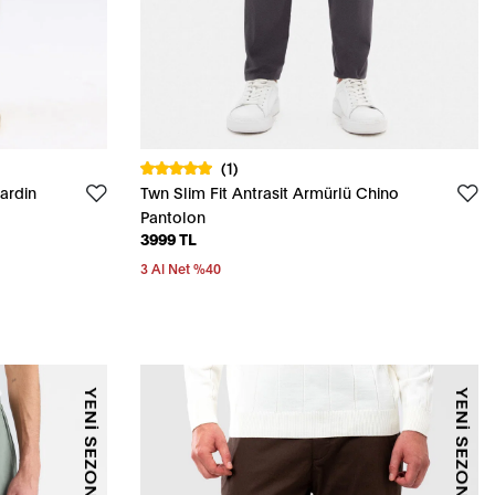
(1)
ardin
Twn Slim Fit Antrasit Armürlü Chino
Pantolon
3999 TL
3 Al Net %40