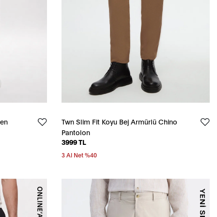
ten
Twn Slim Fit Koyu Bej Armürlü Chino
Pantolon
3999 TL
3 Al Net %40