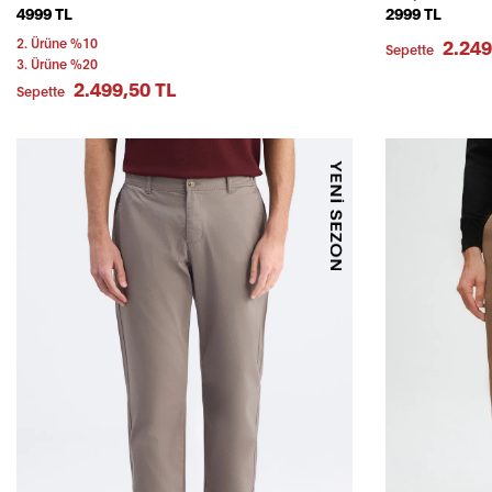
4999 TL
2999 TL
2. Ürüne %10
2.249
Sepette
3. Ürüne %20
2.499,50 TL
Sepette