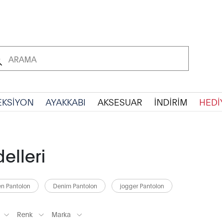
EKSİYON
AYAKKABI
AKSESUAR
İNDİRİM
HEDİ
elleri
en Pantolon
Denim Pantolon
jogger Pantolon
Renk
Marka