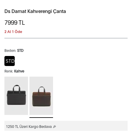
Ds Damat Kahverengi Çanta
7999
TL
2 Al 1 Öde
Beden:
STD
STD
Renk:
Kahve
1250 TL Üzeri Kargo Bedava 🎉