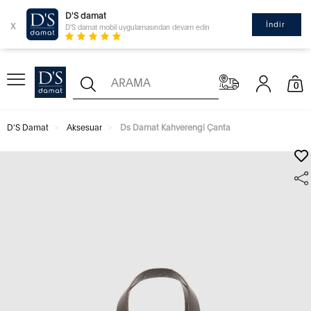
D'S damat
x
İndir
D'S damat mobil uygulamasından devam edin
0
D'S Damat
Aksesuar
Ds Damat Kahverengi Çanta