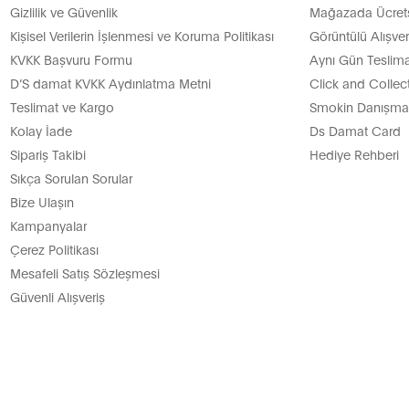
Gizlilik ve Güvenlik
Mağazada Ücretsi
Kişisel Verilerin İşlenmesi ve Koruma Politikası
Görüntülü Alışver
KVKK Başvuru Formu
Aynı Gün Teslima
D’S damat KVKK Aydınlatma Metni
Click and Collec
Teslimat ve Kargo
Smokin Danışman
Kolay İade
Ds Damat Card
Sipariş Takibi
Hediye Rehberi
Sıkça Sorulan Sorular
Bize Ulaşın
Kampanyalar
Çerez Politikası
Mesafeli Satış Sözleşmesi
Güvenli Alışveriş