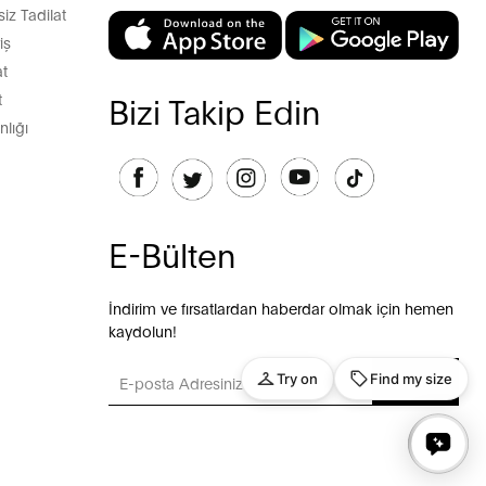
z Tadilat
iş
t
t
Bizi Takip Edin
lığı
E-Bülten
İndirim ve fırsatlardan haberdar olmak için hemen
kaydolun!
GÖNDER