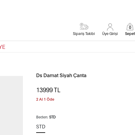
0
Sipariş Takibi
Üye Girişi
Sepet
YE
Ds Damat Siyah Çanta
13999
TL
2 Al 1 Öde
Beden:
STD
STD