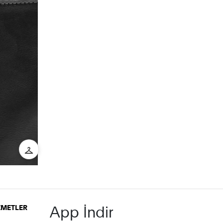
App İndir
İZMETLER