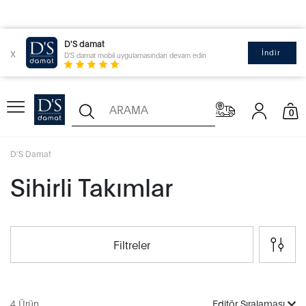
D'S damat
x
İndir
D'S damat mobil uygulamasından devam edin
0
D'S Damat
Sihirli Takımlar
Filtreler
4 Ürün
Editör Sıralaması