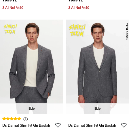
Takim Elbise
3 Al Net %40
3 Al Net %40
Ekle
Ekle
(1)
Ds Damat Slim Fit Gri Baskılı
Ds Damat Slim Fit Gri Baskılı