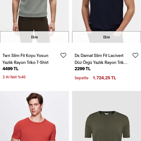
Ekle
Ekle
Twn Slim Fit Koyu Yosun
Ds Damat Slim Fit Lacivert
Yazlık Rayon Triko T-Shirt
Düz Örgü Yazlık Rayon Triko
4499 TL
2299 TL
T-Shirt
3 Al Net %40
1.724,25 TL
Sepette