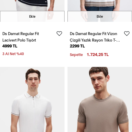
Ekle
Ekle
Ds Damat Regular Fit
Ds Damat Regular Fit Vizon
Lacivert Polo Tişört
Çizgili Yazlık Rayon Triko T-
4999 TL
2299 TL
Shirt
3 Al Net %40
1.724,25 TL
Sepette