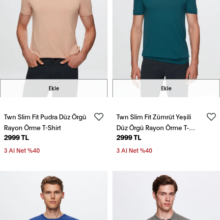
Ekle
Ekle
Twn Slim Fit Pudra Düz Örgü
Twn Slim Fit Zümrüt Yeşili
Rayon Örme T-Shirt
Düz Örgü Rayon Örme T-
2999 TL
2999 TL
Shirt
3 Al Net %40
3 Al Net %40