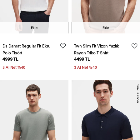
Ekle
Ekle
Ds Damat Regular Fit Ekru
Twn Slim Fit Vizon Yazlık
Polo Tişört
Rayon Triko T-Shirt
4999 TL
4499 TL
3 Al Net %40
3 Al Net %40