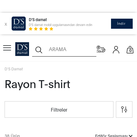
D'S damat
x
İndir
D'S damat mobil uygulamasından devam edin
0
D'S Damat
Rayon T-shirt
Filtreler
38 Ürün
Editör Sıralaması