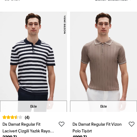
Ekle
Ekle
(4)
Ds Damat Regular Fit
Ds Damat Regular Fit Vizon
Lacivert Çizgili Yazlık Rayon
Polo Tişört
2299 TL
4999 TL