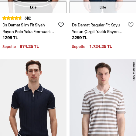
Ekle
Ekle
(40)
Ds Damat Slim Fit Siyah
Ds Damat Regular Fit Koyu
Rayon Polo Yaka Fermuarlı
Yosun Çizgili Yazlık Rayon
1299 TL
2299 TL
Triko T-Shirt
Triko T-Shirt
974,25 TL
1.724,25 TL
Sepette
Sepette