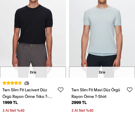
Ekle
Ekle
(3)
Twn Slim Fit Lacivert Düz
Twn Slim Fit Mavi Düz Örgü
Örgü Rayon Örme Triko T-
Rayon Örme T-Shirt
1999 TL
2999 TL
Shirt
3 Al Net %40
3 Al Net %40