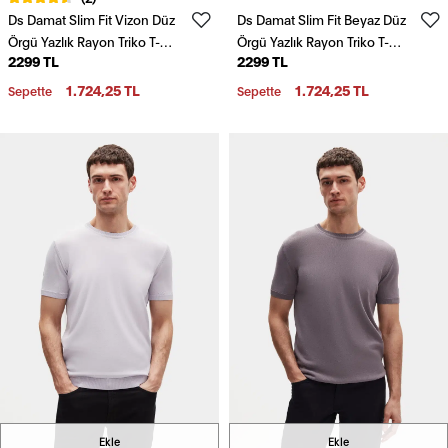
Ds Damat Slim Fit Vizon Düz
Ds Damat Slim Fit Beyaz Düz
Örgü Yazlık Rayon Triko T-
Örgü Yazlık Rayon Triko T-
2299 TL
2299 TL
Shirt
Shirt
1.724,25 TL
1.724,25 TL
Sepette
Sepette
Ekle
Ekle