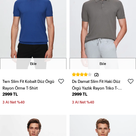
Ekle
Ekle
(2)
Twn Slim Fit Kobalt Düz Örgü
Ds Damat Slim Fit Haki Düz
Rayon Örme T-Shirt
Örgü Yazlık Rayon Triko T-
2999 TL
2999 TL
Shirt
3 Al Net %40
3 Al Net %40