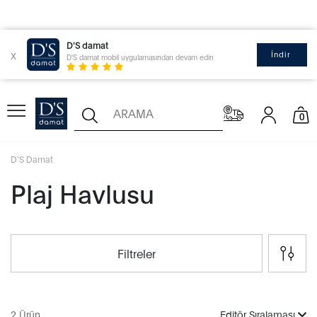
D'S damat
x
İndir
D'S damat mobil uygulamasından devam edin
0
D'S Damat
Plaj Havlusu
Filtreler
2 Ürün
Editör Sıralaması