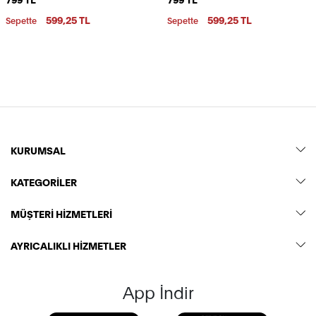
Cm Süper Emici Kum
Emici Kum Tutmayan Havlu
Tutmayan Havlu
599,25 TL
599,25 TL
Sepette
Sepette
KURUMSAL
KATEGORİLER
MÜŞTERİ HİZMETLERİ
AYRICALIKLI HİZMETLER
App İndir