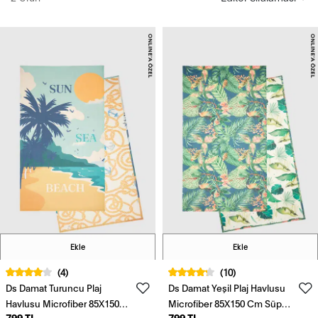
Ekle
Ekle
(4)
(10)
Ds Damat Turuncu Plaj
Ds Damat Yeşil Plaj Havlusu
Havlusu Microfiber 85X150
Microfiber 85X150 Cm Süper
799 TL
799 TL