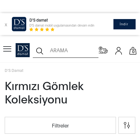
D'S damat
x
İndir
D'S damat mobil uygulamasından devam edin
0
D'S Damat
Kırmızı Gömlek
Koleksiyonu
Filtreler