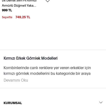
Armürlü Düğmeli Yaka
999 TL
Pamuklu Gömlek
749,25 TL
Sepette
Kırmızı Erkek Gömlek Modelleri
Kombinlerinde canlı renklere yer veren erkekler için
kırmızı gömlek modellerini bu kategoride bir araya
getirdik. Ofis kombinleriniz için casual modelleri, günlük
Devamını Oku
kullanım için hareketli desenlere sahip spor gömlekleri ve
Havalı ve dikkat çekici bir stil sunan kırmızı gömleklerle
şık tasarımlara sahip tüm kırmızı gömlekleri bu
iddialı kombinler yapmak için hemen ürünlerimizi
kategorimizde bulabilirsiniz.
incelemeye başlayın.
KURUMSAL