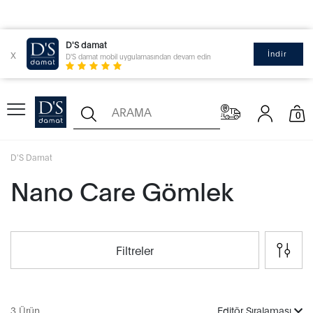
D'S damat
x
İndir
D'S damat mobil uygulamasından devam edin
0
D'S Damat
Nano Care Gömlek
Filtreler
3 Ürün
Editör Sıralaması