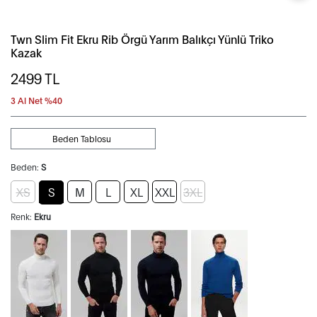
Twn Slim Fit Ekru Rib Örgü Yarım Balıkçı Yünlü Triko
Kazak
2499
TL
3 Al Net %40
Beden Tablosu
Beden:
S
XS
S
M
L
XL
XXL
3XL
Renk:
Ekru