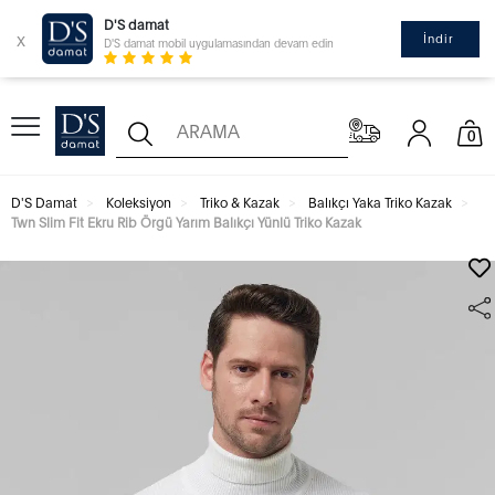
D'S damat
x
İndir
D'S damat mobil uygulamasından devam edin
0
D'S Damat
Koleksiyon
Triko & Kazak
Balıkçı Yaka Triko Kazak
Twn Slim Fit Ekru Rib Örgü Yarım Balıkçı Yünlü Triko Kazak