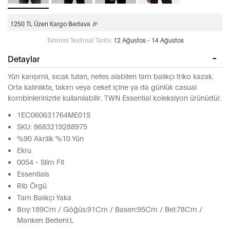
1250 TL Üzeri Kargo Bedava 🎉
Tahmini Teslimat Tarihi:
12 Ağustos - 14 Ağustos
Detaylar
Yün karışımlı, sıcak tutan, nefes alabilen tam balıkçı triko kazak.
Orta kalınlıkta, takım veya ceket içine ya da günlük casual
kombinlerinizde kullanılabilir. TWN Essential koleksiyon ürünüdür.
1EC060631764ME01S
SKU: 8683219288975
%90 Akrilik %10 Yün
Ekru
0054 - Slim Fit
Essentials
Rib Örgü
Tam Balıkçı Yaka
Boy:189Cm / Göğüs:91Cm / Basen:95Cm / Bel:78Cm /
Manken Bedeni:L