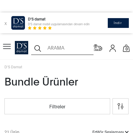
D'S damat
x
İndir
D'S damat mobil uygulamasından devam edin
0
D'S Damat
Bundle Ürünler
Filtreler
21 Ürün
Editör Sıralaması