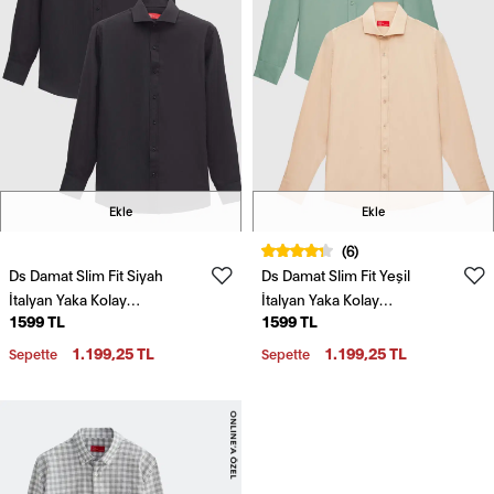
Ekle
Ekle
(6)
Ds Damat Slim Fit Siyah
Ds Damat Slim Fit Yeşil
İtalyan Yaka Kolay
İtalyan Yaka Kolay
1599 TL
1599 TL
Ütülenebilir 2'Li Gömlek
Ütülenebilir 2'Li Gömlek
1.199,25 TL
1.199,25 TL
Sepette
Sepette