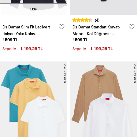
Ekle
(4)
Ds Damat Slim Fit Lacivert
Ds Damat Standart Kravat-
İtalyan Yaka Kolay
Mendil-Kol Düğmesi
1599 TL
1599 TL
Ütülenebilir 2'Li Gömlek
Aksesuar Setleri
1.199,25 TL
1.199,25 TL
Sepette
Sepette