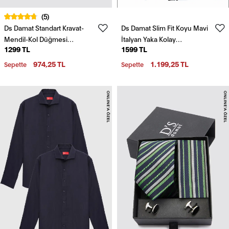
(5)
Ds Damat Standart Kravat-
Ds Damat Slim Fit Koyu Mavi
Mendil-Kol Düğmesi
İtalyan Yaka Kolay
1299 TL
1599 TL
Aksesuar Setleri
Ütülenebilir 2'Li Gömlek
974,25 TL
1.199,25 TL
Sepette
Sepette