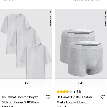
Ekle
Ekle
(134)
Ds Damat Comfort Beyaz
Ds Damat Gri Beli Lastikli
3'Lü Bol Kesim %100 Pamuk
Marka Logolu Likralı
1299 TL
699 TL