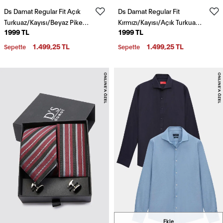
Ds Damat Regular Fit Açık
Ds Damat Regular Fit
Turkuaz/Kayısı/Beyaz Pike
Kırmızı/Kayısı/Açık Turkuaz
1999 TL
1999 TL
Dokulu %100 Pamuk Polo
Pike Dokulu %100 Pamuk
Yaka T-Shirt
Polo Yaka T-Shirt
1.499,25 TL
1.499,25 TL
Sepette
Sepette
Ekle