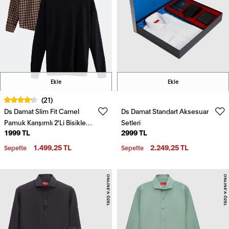
Ekle
Ekle
(21)
Ds Damat Slim Fit Camel
Ds Damat Standart Aksesuar
Pamuk Karışımlı 2'Li Bisiklet
Setleri
1999 TL
2999 TL
Yaka Triko Ve Gömlek
1.499,25 TL
2.249,25 TL
Sepette
Sepette