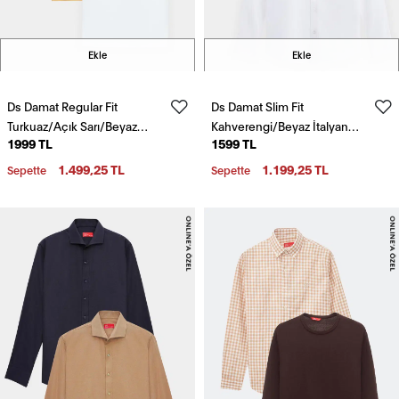
Ekle
Ekle
Ds Damat Regular Fit
Ds Damat Slim Fit
Turkuaz/Açık Sarı/Beyaz
Kahverengi/Beyaz İtalyan
1999 TL
1599 TL
Pike Dokulu %100 Pamuk
Yaka Kolay Ütülenebilir 2'Li
Polo Yaka T-Shirt
Gömlek
1.499,25 TL
1.199,25 TL
Sepette
Sepette