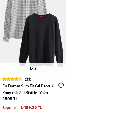
Ekle
(33)
Ds Damat Slim Fit Gri Pamuk
Karışımlı 2'Li Bisiklet Yaka
1999 TL
Triko Ve Gömlek
1.499,25 TL
Sepette