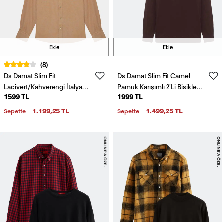
Ekle
Ekle
(8)
Ds Damat Slim Fit
Ds Damat Slim Fit Camel
Lacivert/Kahverengi İtalyan
Pamuk Karışımlı 2'Li Bisiklet
1599 TL
1999 TL
Yaka Kolay Ütülenebilir 2'Li
Yaka Triko Ve Gömlek
Gömlek
1.199,25 TL
1.499,25 TL
Sepette
Sepette