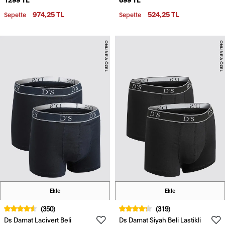
T-Shirt
Esneyebilen 2'Li Boxer Set
974,25 TL
524,25 TL
Sepette
Sepette
Ekle
Ekle
(350)
(319)
Ds Damat Lacivert Beli
Ds Damat Siyah Beli Lastikli