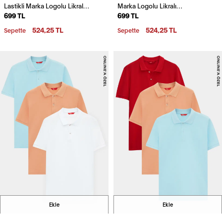
Lastikli Marka Logolu Likralı
Marka Logolu Likralı
699 TL
699 TL
Esneyebilen 2'Li Boxer Set
Esneyebilen 2'Li Boxer Set
524,25 TL
524,25 TL
Sepette
Sepette
Ekle
Ekle