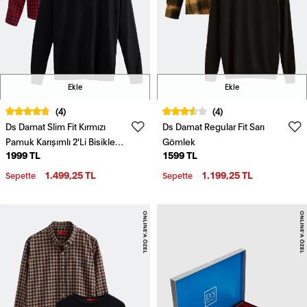
Ekle
Ekle
(4)
(4)
Ds Damat Slim Fit Kırmızı
Ds Damat Regular Fit Sarı
Pamuk Karışımlı 2'Li Bisiklet
Gömlek
1999 TL
1599 TL
Yaka Triko Ve Gömlek
1.499,25 TL
1.199,25 TL
Sepette
Sepette