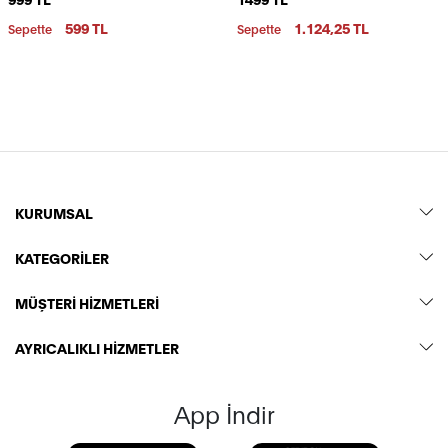
Kıvrılmaz Polo Yaka Nakışlı T-
Yaka Yazlık T-Shirt
Shirt
599 TL
1.124,25 TL
Sepette
Sepette
KURUMSAL
KATEGORİLER
MÜŞTERİ HİZMETLERİ
AYRICALIKLI HİZMETLER
App İndir