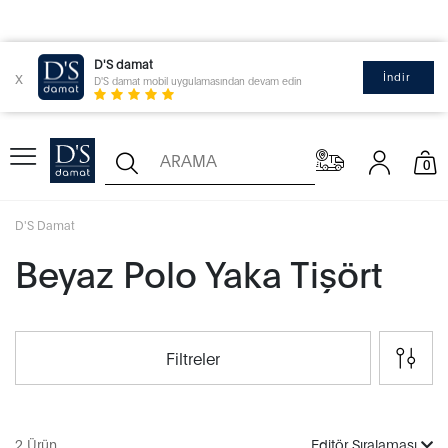
D'S damat
x
İndir
D'S damat mobil uygulamasından devam edin
0
D'S Damat
Beyaz Polo Yaka Tişört
Filtreler
2 Ürün
Editör Sıralaması