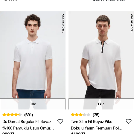
Ekle
Ekle
(691)
(25)
Ds Damat Regular Fit Beyaz
Twn Slim Fit Beyaz Pike
%100 Pamuklu Uzun Ömürlü
Dokulu Yarım Fermuarlı Polo
999 TL
1499 TL