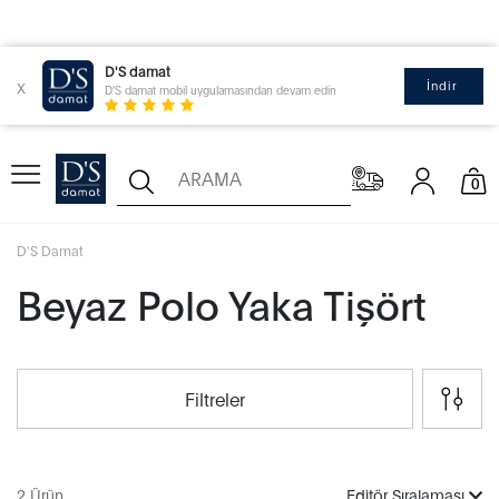
D'S damat
x
İndir
D'S damat mobil uygulamasından devam edin
0
D'S Damat
Beyaz Polo Yaka Tişört
Filtreler
2 Ürün
Editör Sıralaması