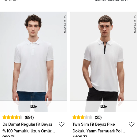
Ekle
Ekle
(691)
(25)
Ds Damat Regular Fit Beyaz
Twn Slim Fit Beyaz Pike
%100 Pamuklu Uzun Ömürlü
Dokulu Yarım Fermuarlı Polo
999 TL
1499 TL