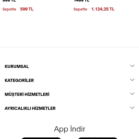
Kıvrılmaz Polo Yaka Nakışlı T-
Yaka Yazlık T-Shirt
Shirt
599 TL
1.124,25 TL
Sepette
Sepette
KURUMSAL
KATEGORİLER
MÜŞTERİ HİZMETLERİ
AYRICALIKLI HİZMETLER
App İndir