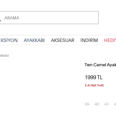
EKSİYON
AYAKKABI
AKSESUAR
İNDİRİM
HEDİ
akkabi
Twn Camel Ayak
1999
TL
3 Al Net %40
39
40
41