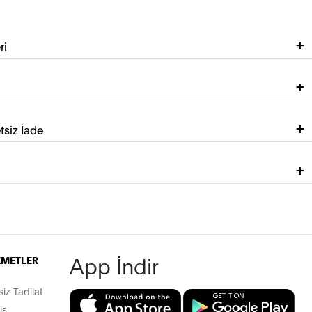
ri
tsiz İade
App İndir
İZMETLER
z Tadilat
iş