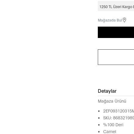
1250 TL Üzeri Kargo
Mağazada Bul
Detaylar
Mağaza Ürünü
2EF093120315
SKU: 86832198
%100 Deri
Camel