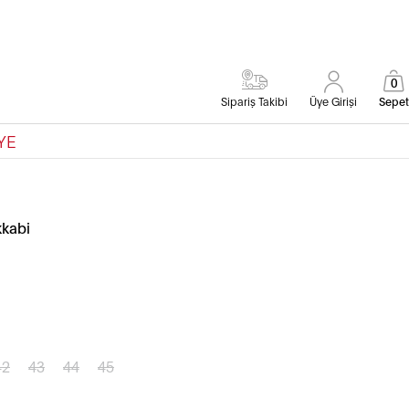
0
Sipariş Takibi
Üye Girişi
Sepet
YE
kabi
42
43
44
45