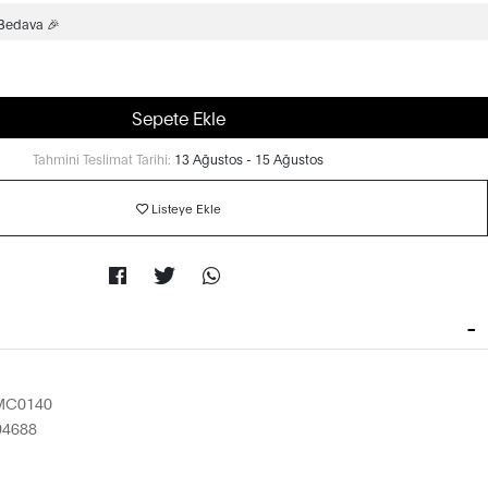
 Bedava 🎉
Sepete Ekle
Tahmini Teslimat Tarihi:
13 Ağustos - 15 Ağustos
Listeye Ekle
MC0140
94688