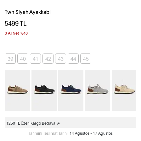
Twn Siyah Ayakkabi
5499
TL
3 Al Net %40
39
40
41
42
43
44
45
1250 TL Üzeri Kargo Bedava 🎉
Tahmini Teslimat Tarihi:
14 Ağustos - 17 Ağustos