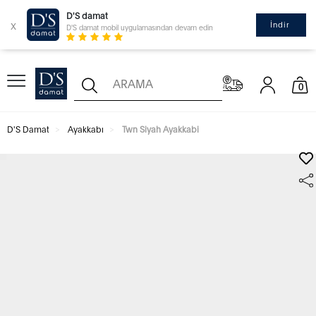
D'S damat
x
İndir
D'S damat mobil uygulamasından devam edin
0
D'S Damat
Ayakkabı
Twn Siyah Ayakkabi