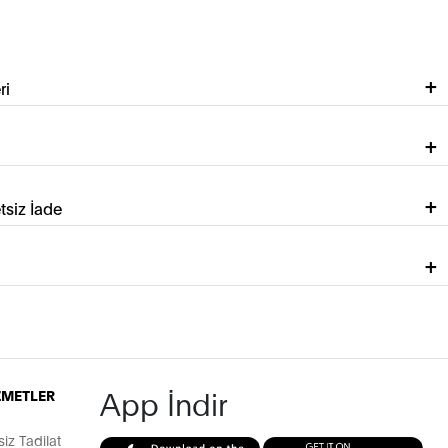
ri
tsiz İade
App İndir
İZMETLER
z Tadilat