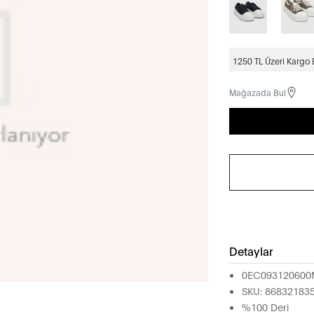
1250 TL Üzeri Kargo
Mağazada Bul
Detaylar
0EC093120600
SKU: 86832183
%100 Deri