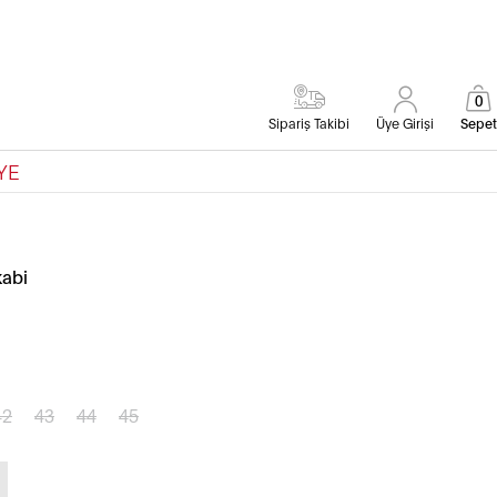
0
Sipariş Takibi
Üye Girişi
Sepet
YE
kabi
42
43
44
45