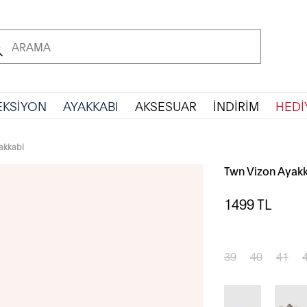
EKSİYON
AYAKKABI
AKSESUAR
İNDİRİM
HEDİ
akkabi
Twn Vizon Ayak
1499
TL
39
40
41