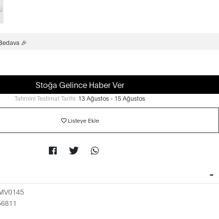
 Bedava 🎉
Stoğa Gelince Haber Ver
Tahmini Teslimat Tarihi:
13 Ağustos - 15 Ağustos
Listeye Ekle
MV0145
56811