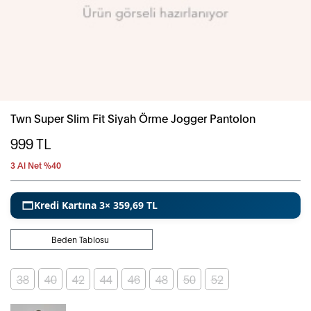
Twn Super Slim Fit Siyah Örme Jogger Pantolon
999
TL
3 Al Net %40
Kredi Kartına 3× 359,69 TL
Beden Tablosu
38
40
42
44
46
48
50
52