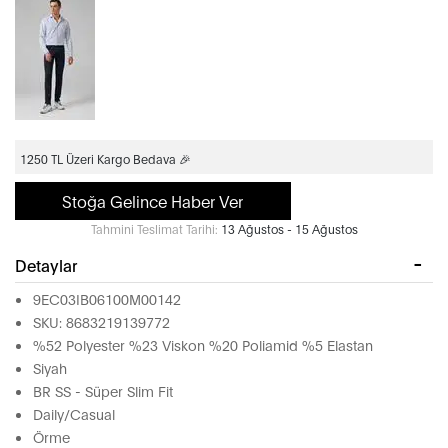
1250 TL Üzeri Kargo Bedava 🎉
Stoğa Gelince Haber Ver
Tahmini Teslimat Tarihi:
13 Ağustos - 15 Ağustos
Detaylar
9EC03IB06100M00142
SKU: 8683219139772
%52 Polyester %23 Viskon %20 Poliamid %5 Elastan
Siyah
BR SS - Süper Slim Fit
Daily/Casual
Örme