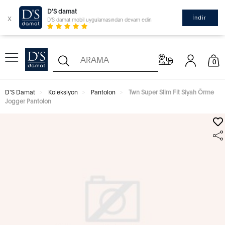
D'S damat
x
İndir
D'S damat mobil uygulamasından devam edin
0
D'S Damat
Koleksiyon
Pantolon
Twn Super Slim Fit Siyah Örme
Jogger Pantolon