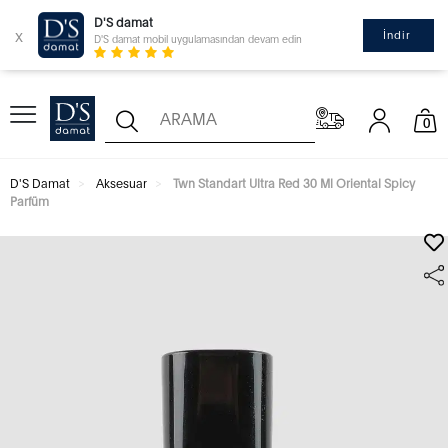
D'S damat
x
İndir
D'S damat mobil uygulamasından devam edin
0
D'S Damat
Aksesuar
Twn Standart Ultra Red 30 Ml Oriental Spicy
Parfüm