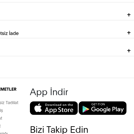
tsiz İade
App İndir
İZMETLER
z Tadilat
iş
t
t
Bizi Takip Edin
lığı