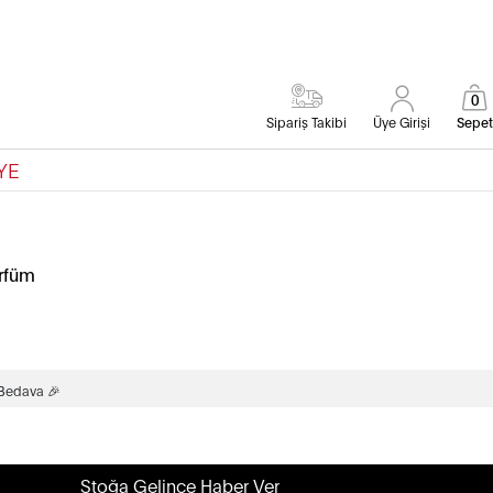
0
Sipariş Takibi
Üye Girişi
Sepet
YE
rfüm
 Bedava 🎉
Stoğa Gelince Haber Ver