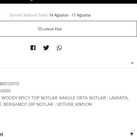
Tahmini Teslimat Tarihi:
14 Ağustos - 17 Ağustos
Listeye Ekle
HMSTDSTD
63059
: WOODY SPICY TOP NOTLAR :KAKULE ORTA NOTLAR : LAVANTA,
Rİ, BERGAMOT DİP NOTLAR : VETİVER, KİMYON
ri