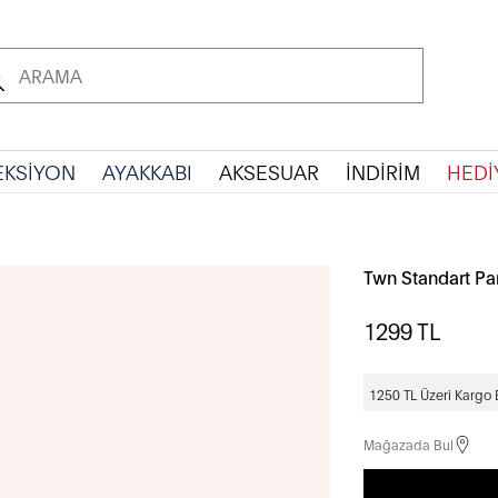
EKSİYON
AYAKKABI
AKSESUAR
İNDİRİM
HEDİ
Twn Standart Pa
1299
TL
1250 TL Üzeri Kargo
Mağazada Bul