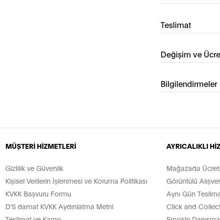
Teslimat
Değişim ve Ücre
Bilgilendirmeler
MÜŞTERİ HİZMETLERİ
AYRICALIKLI H
Gizlilik ve Güvenlik
Mağazada Ücretsi
Kişisel Verilerin İşlenmesi ve Koruma Politikası
Görüntülü Alışver
KVKK Başvuru Formu
Aynı Gün Teslima
D’S damat KVKK Aydınlatma Metni
Click and Collec
Teslimat ve Kargo
Smokin Danışman