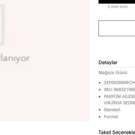
0 adet kaldı.
Detaylar
Mağaza Ürünü
2EF692890RC
SKU: 86832198
PARFÜM AİLESİ
VIRJİNYA SEDİ
Standart
Formal
Taksit Seçenekle