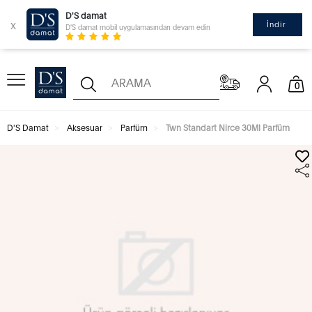
D'S damat
x
İndir
D'S damat mobil uygulamasından devam edin
0
D'S Damat
Aksesuar
Parfüm
Twn Standart Nirce 30Ml Parfüm